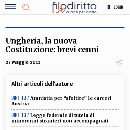
Salta
LOGIN
al
contenuto
DIRITTO
principale
ECONOMIA
SOCIETÀ
Ungheria, la nuova
MEDICINA
Costituzione: brevi cenni
SCIENZA
27 Maggio 2011
STORIA E FILOSOFIA
INNOVAZIONE
ALTRO
Altri articoli dell'autore
DIRITTO /
Amnistia per “sfoltire” le carceri
TEAM
Austria
FILODIRITTO
REDAZIONE
COMITATO SCIENTIFICO
AUTORI
CURATORI
DIRITTO /
Legge federale di tutela di
FOTOGRAFI
PARTNER
COLLABORA CON NOI
minorenni stranieri non accompagnati