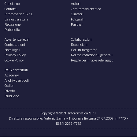
Chi siamo
Autori
Contatti
Comitato scientifico
Inforomatica S.r.l.
Curatori
La nostra storia
Fotografi
Redazione
Partner
Pubblicità
Avvertenze legali
Collaborazioni
Contestazioni
Recensioni
Note legali
Sei un fotografo?
Privacy Policy
Norme redazionali generali
Cookie Policy
Regole per invio e referaggio
RSS contributi
Academy
Archivio articoli
Codici
Riviste
Rubriche
Copyright © 2021, Inforomatica S.r.l.
Direttore responsabile: Antonio Zama - Tribunale Bologna 24.07.2007, n.7770 -
ISSN 2239-7752