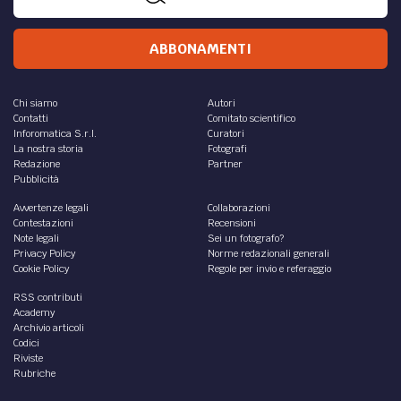
ABBONAMENTI
Chi siamo
Autori
Contatti
Comitato scientifico
Inforomatica S.r.l.
Curatori
La nostra storia
Fotografi
Redazione
Partner
Pubblicità
Avvertenze legali
Collaborazioni
Contestazioni
Recensioni
Note legali
Sei un fotografo?
Privacy Policy
Norme redazionali generali
Cookie Policy
Regole per invio e referaggio
RSS contributi
Academy
Archivio articoli
Codici
Riviste
Rubriche