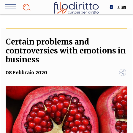
Salta
LOGIN
al
contenuto
DIRITTO
principale
ECONOMIA
SOCIETÀ
Certain problems and
MEDICINA
controversies with emotions in
SCIENZA
business
STORIA E FILOSOFIA
08 Febbraio 2020
INNOVAZIONE
ALTRO
TEAM
FILODIRITTO
REDAZIONE
COMITATO SCIENTIFICO
AUTORI
CURATORI
FOTOGRAFI
PARTNER
COLLABORA CON NOI