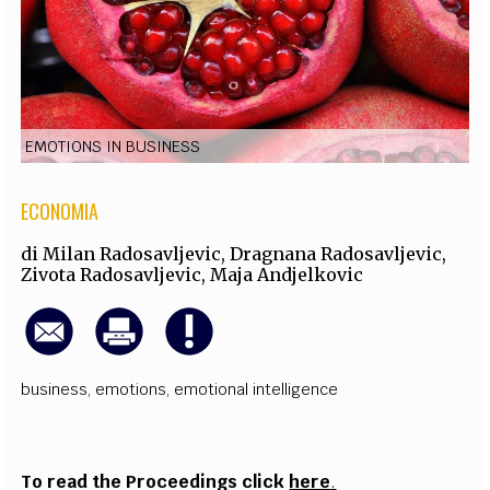
EXTRA
CODICI
RUBRICHE
LIBRI
PROCEEDINGS
PUBBLICITÀ
CONTATTI
SOCIAL MEDIA
EMOTIONS IN BUSINESS
ECONOMIA
di
Milan Radosavljevic
,
Dragnana Radosavljevic
,
Zivota Radosavljevic
,
Maja Andjelkovic
business
,
emotions
,
emotional intelligence
To
read
the Proceedings click
here
.