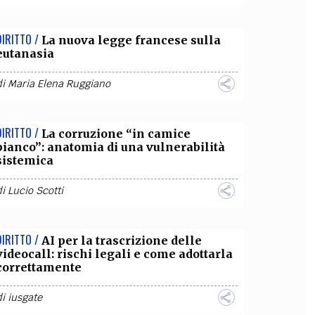
DIRITTO /
La nuova legge francese sulla
eutanasia
di
Maria Elena Ruggiano
DIRITTO /
La corruzione “in camice
bianco”: anatomia di una vulnerabilità
sistemica
di
Lucio Scotti
DIRITTO /
AI per la trascrizione delle
videocall: rischi legali e come adottarla
correttamente
di
iusgate