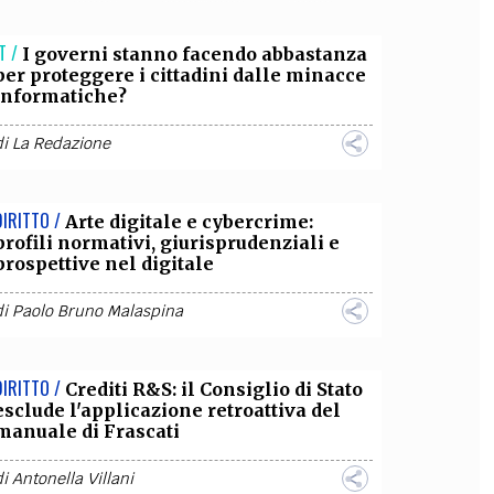
OLLABORA CON NOI
T /
I governi stanno facendo abbastanza
per proteggere i cittadini dalle minacce
informatiche?
di
La Redazione
DIRITTO /
Arte digitale e cybercrime:
profili normativi, giurisprudenziali e
prospettive nel digitale
di
Paolo Bruno Malaspina
DIRITTO /
Crediti R&S: il Consiglio di Stato
esclude l'applicazione retroattiva del
manuale di Frascati
di
Antonella Villani