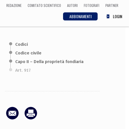
REDAZIONE
COMITATO SCIENTIFICO
AUTORI
FOTOGRAFI
PARTNER
ABBONAMENTI
LOGIN
SCIENZA
Codici
ECONOMIA
Matematica, Fisica,
Codice civile
Biologia, Cifrematica,
Capo II – Della proprietà fondiaria
Medicina
Art. 917
CULTURA
 Cinema, Musica,
Letteratura