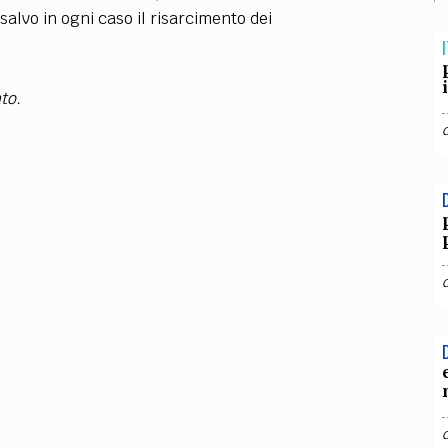
TEAM
alvo in ogni caso il risarcimento dei
AZIONE
COMITATO SCIENTIFICO
AUTORI
CURATORI
FOTOGRAFI
PARTNER
C
I
EXTRA
to.
CODICI
RUBRICHE
LIBRI
PROCEEDINGS
PUBBLICITÀ
CONTATTI
SOCIAL MEDIA