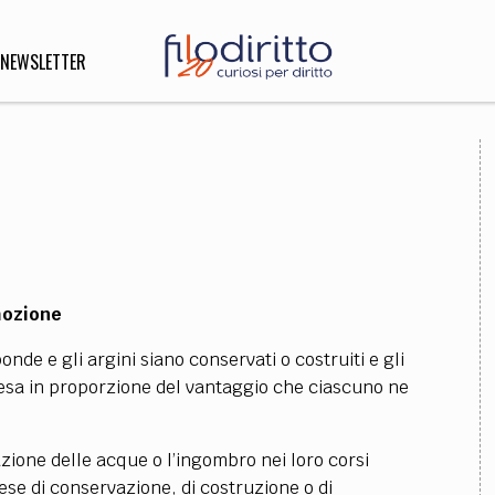
NEWSLETTER
DIRITTO
lità,
o, Esteri
mozione
SOFIA
INNOVAZIONE
ponde e gli argini siano conservati o costruiti e gli
che,
Scienze informatiche,
Arte,
pesa in proporzione del vantaggio che ciascuno ne
ligione
Architettura, Ingegneria
iazione delle acque o l’ingombro nei loro corsi
pese di conservazione, di costruzione o di