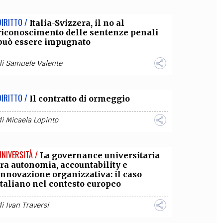
DIRITTO /
Italia-Svizzera, il no al
riconoscimento delle sentenze penali
può essere impugnato
di
Samuele Valente
DIRITTO /
Il contratto di ormeggio
di
Micaela Lopinto
UNIVERSITÀ /
La governance universitaria
tra autonomia, accountability e
innovazione organizzativa: il caso
italiano nel contesto europeo
di
Ivan Traversi