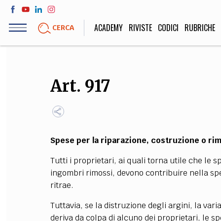
Salta
al
ACADEMY
RIVISTE
CODICI
RUBRICHE
CERCA
contenuto
principale
LIFE STYLE
SOCIETÀ
Art. 917
Sport, Cucina, Viaggi,
Politica, Attua
Moda
Educazione, Lavor
Spese per la riparazione, costruzione o ri
STORIA E FILO
Tutti i proprietari, ai quali torna utile che le s
Scienze stori
ingombri rimossi, devono contribuire nella s
umanistiche, Re
ritrae.
Tuttavia, se la distruzione degli argini, la var
deriva da colpa di alcuno dei proprietari, le s