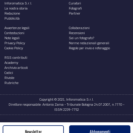
Inforomatica S.r.l.
Curatori
La nostra storia
Fotografi
Redazione
Partner
Pubblicità
Avvertenze legali
Collaborazioni
Contestazioni
Recensioni
Note legali
Sei un fotografo?
Privacy Policy
Norme redazionali generali
Cookie Policy
Regole per invio e referaggio
RSS contributi
Academy
Archivio articoli
Codici
Riviste
Rubriche
Copyright © 2021, Inforomatica S.r.l.
Direttore responsabile: Antonio Zama - Tribunale Bologna 24.07.2007, n.7770 -
ISSN 2239-7752
Credits
Newsletter
Abbonamenti