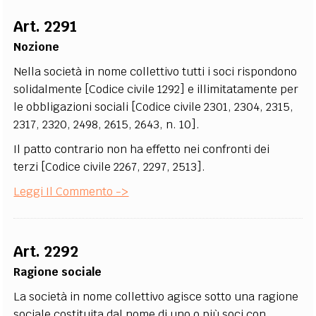
EXTRA
Art. 2291
CODICI
RUBRICHE
LIBRI
PROCEEDINGS
PUBBLICITÀ
CONTATTI
Nozione
Nella società in nome collettivo tutti i soci rispondono
SOCIAL MEDIA
solidalmente [Codice civile 1292] e illimitatamente per
le obbligazioni sociali [Codice civile 2301, 2304, 2315,
2317, 2320, 2498, 2615, 2643, n. 10].
Il patto contrario non ha effetto nei confronti dei
terzi [Codice civile 2267, 2297, 2513].
Leggi Il Commento ->
Art. 2292
Ragione sociale
La società in nome collettivo agisce sotto una ragione
sociale costituita dal nome di uno o più soci con