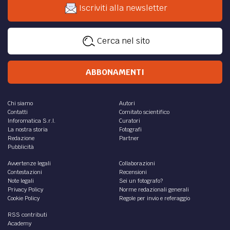
Iscriviti alla newsletter
Cerca nel sito
ABBONAMENTI
Chi siamo
Autori
Contatti
Comitato scientifico
Inforomatica S.r.l.
Curatori
La nostra storia
Fotografi
Redazione
Partner
Pubblicità
Avvertenze legali
Collaborazioni
Contestazioni
Recensioni
Note legali
Sei un fotografo?
Privacy Policy
Norme redazionali generali
Cookie Policy
Regole per invio e referaggio
RSS contributi
Academy