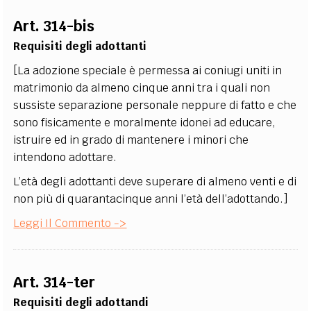
EXTRA
Art. 314-bis
CODICI
RUBRICHE
LIBRI
PROCEEDINGS
PUBBLICITÀ
CONTATTI
Requisiti degli adottanti
[La adozione speciale è permessa ai coniugi uniti in
SOCIAL MEDIA
matrimonio da almeno cinque anni tra i quali non
sussiste separazione personale neppure di fatto e che
sono fisicamente e moralmente idonei ad educare,
istruire ed in grado di mantenere i minori che
intendono adottare.
L’età degli adottanti deve superare di almeno venti e di
non più di quarantacinque anni l’età dell’adottando.]
Leggi Il Commento ->
Art. 314-ter
Requisiti degli adottandi