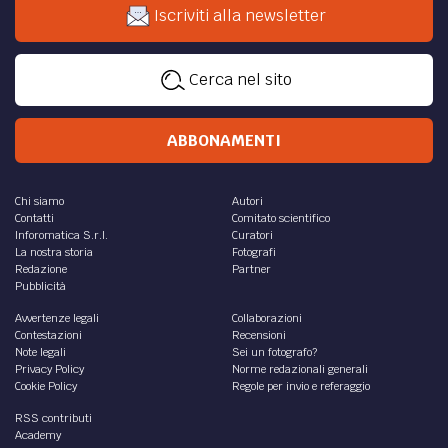
Iscriviti alla newsletter
Cerca nel sito
ABBONAMENTI
Chi siamo
Autori
Contatti
Comitato scientifico
Inforomatica S.r.l.
Curatori
La nostra storia
Fotografi
Redazione
Partner
Pubblicità
Avvertenze legali
Collaborazioni
Contestazioni
Recensioni
Note legali
Sei un fotografo?
Privacy Policy
Norme redazionali generali
Cookie Policy
Regole per invio e referaggio
RSS contributi
Academy