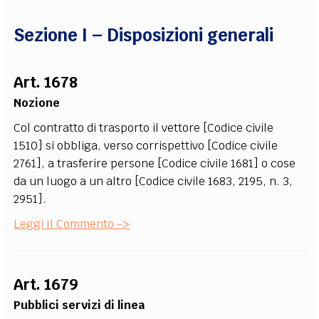
EXTRA
Sezione I – Disposizioni generali
CODICI
RUBRICHE
LIBRI
PROCEEDINGS
PUBBLICITÀ
CONTATTI
Art. 1678
SOCIAL MEDIA
Nozione
Col contratto di trasporto il vettore [Codice civile
1510] si obbliga, verso corrispettivo [Codice civile
2761], a trasferire persone [Codice civile 1681] o cose
da un luogo a un altro [Codice civile 1683, 2195, n. 3,
2951].
Leggi Il Commento ->
Art. 1679
Pubblici servizi di linea