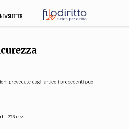
NEWSLETTER
sicurezza
DIRITTO
lità,
o, Esteri
ioni prevedute dagli articoli precedenti può
SOFIA
INNOVAZIONE
che,
Scienze informatiche,
Arte,
ligione
Architettura, Ingegneria
tt. 228 e ss.