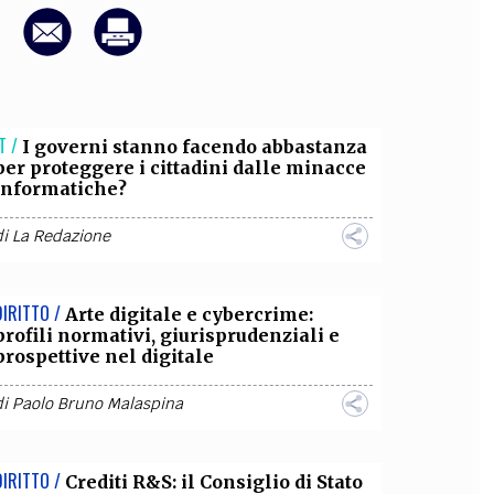
OLLABORA CON NOI
T /
I governi stanno facendo abbastanza
per proteggere i cittadini dalle minacce
informatiche?
di
La Redazione
DIRITTO /
Arte digitale e cybercrime:
profili normativi, giurisprudenziali e
prospettive nel digitale
di
Paolo Bruno Malaspina
DIRITTO /
Crediti R&S: il Consiglio di Stato