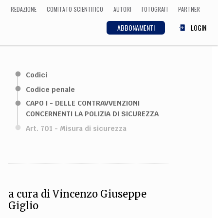
REDAZIONE
COMITATO SCIENTIFICO
AUTORI
FOTOGRAFI
PARTNER
ABBONAMENTI
LOGIN
SCIENZA
Codici
ECONOMIA
Matematica, Fisica,
Codice penale
Biologia, Cifrematica,
CAPO I - DELLE CONTRAVVENZIONI
Medicina
CONCERNENTI LA POLIZIA DI SICUREZZA
Art. 701 - Misura di sicurezza
CULTURA
 Cinema, Musica,
Letteratura
a cura di
Vincenzo Giuseppe
Giglio