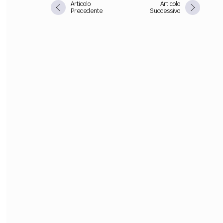
Articolo
Articolo
Precedente
Successivo
FILODIRITTO
RED