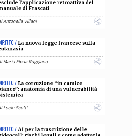
esclude l'applicazione retroattiva del
manuale di Frascati
di
Antonella Villani
DIRITTO /
La nuova legge francese sulla
eutanasia
di
Maria Elena Ruggiano
DIRITTO /
La corruzione “in camice
bianco”: anatomia di una vulnerabilità
sistemica
di
Lucio Scotti
DIRITTO /
AI per la trascrizione delle
videocall: rischi legali e come adottarla