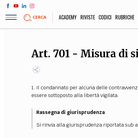
Salta
al
ACADEMY
RIVISTE
CODICI
RUBRICHE
CERCA
contenuto
principale
LIFE STYLE
SOCIETÀ
Art. 701 - Misura di 
Sport, Cucina, Viaggi,
Politica, Attua
Moda
Educazione, Lavor
1. Il condannato per alcuna delle contravvenz
STORIA E FILO
essere sottoposto alla libertà vigilata.
Scienze stori
umanistiche, Re
Rassegna di giurisprudenza
Si rinvia alla giurisprudenza riportata sub ar