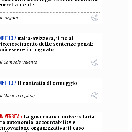
correttamente
di
iusgate
DIRITTO /
Italia-Svizzera, il no al
riconoscimento delle sentenze penali
può essere impugnato
di
Samuele Valente
DIRITTO /
Il contratto di ormeggio
di
Micaela Lopinto
UNIVERSITÀ /
La governance universitaria
tra autonomia, accountability e
innovazione organizzativa: il caso