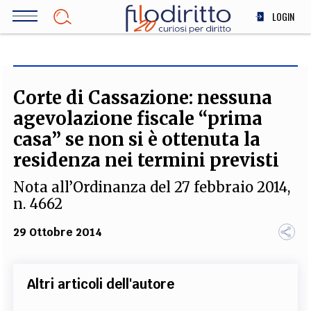
Salta
LOGIN
al
contenuto
DIRITTO
principale
ECONOMIA
SOCIETÀ
Corte di Cassazione: nessuna
MEDICINA
agevolazione fiscale “prima
SCIENZA
casa” se non si è ottenuta la
STORIA E FILOSOFIA
residenza nei termini previsti
INNOVAZIONE
Nota all’Ordinanza del 27 febbraio 2014,
ALTRO
n. 4662
29 Ottobre 2014
TEAM
FILODIRITTO
REDAZIONE
COMITATO SCIENTIFICO
AUTORI
CURATORI
Altri articoli dell'autore
FOTOGRAFI
PARTNER
COLLABORA CON NOI