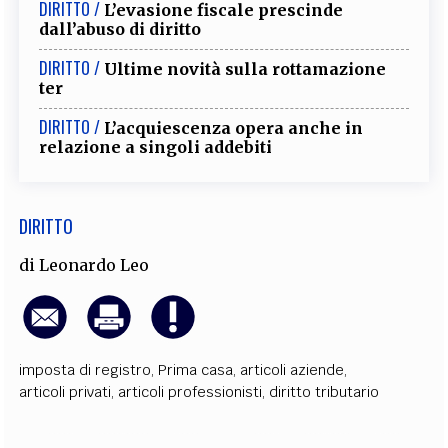
DIRITTO /
L’evasione fiscale prescinde
EXTRA
dall’abuso di diritto
CODICI
RUBRICHE
LIBRI
PROCEEDINGS
PUBBLICITÀ
CONTATTI
DIRITTO /
Ultime novità sulla rottamazione
ter
SOCIAL MEDIA
DIRITTO /
L’acquiescenza opera anche in
relazione a singoli addebiti
DIRITTO
di
Leonardo Leo
imposta di registro
,
Prima casa
,
articoli aziende
,
articoli privati
,
articoli professionisti
,
diritto tributario