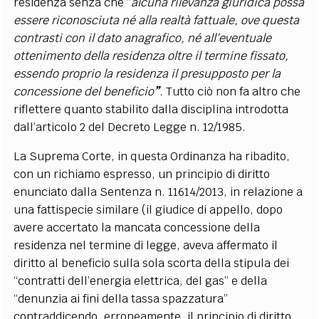
residenza senza che “
alcuna rilevanza giuridica
possa
essere riconosciuta né alla realtà fattuale, ove questa
contrasti con il dato anagrafico, né all’eventuale
ottenimento della residenza oltre il termine fissato,
essendo proprio la residenza il presupposto per la
concessione del beneficio
”
.
Tutto ciò non fa altro che
riflettere quanto stabilito dalla disciplina introdotta
dall’articolo 2 del Decreto Legge n. 12/1985.
La Suprema Corte, in questa Ordinanza ha ribadito,
con un richiamo espresso, un principio di diritto
enunciato dalla Sentenza n. 11614/2013, in relazione a
una fattispecie similare (il giudice di appello, dopo
avere accertato la mancata concessione della
residenza nel termine di legge, aveva affermato il
diritto al beneficio sulla sola scorta della stipula dei
“contratti dell’energia elettrica, del gas” e della
“denunzia ai fini della tassa spazzatura”
contraddicendo, erroneamente, il principio di diritto