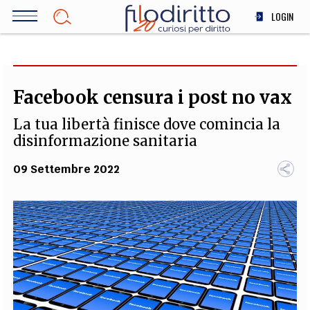
Salta
LOGIN
al
contenuto
DIRITTO
principale
ECONOMIA
SOCIETÀ
Facebook censura i post no vax
MEDICINA
La tua libertà finisce dove comincia la
SCIENZA
disinformazione sanitaria
STORIA E FILOSOFIA
09 Settembre 2022
INNOVAZIONE
ALTRO
TEAM
FILODIRITTO
REDAZIONE
COMITATO SCIENTIFICO
AUTORI
CURATORI
FOTOGRAFI
PARTNER
COLLABORA CON NOI