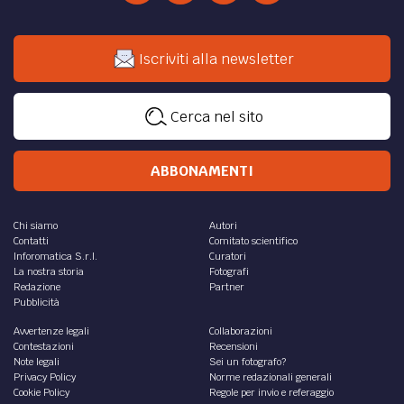
Iscriviti alla newsletter
Cerca nel sito
ABBONAMENTI
Chi siamo
Autori
Contatti
Comitato scientifico
Inforomatica S.r.l.
Curatori
La nostra storia
Fotografi
Redazione
Partner
Pubblicità
Avvertenze legali
Collaborazioni
Contestazioni
Recensioni
Note legali
Sei un fotografo?
Privacy Policy
Norme redazionali generali
Cookie Policy
Regole per invio e referaggio