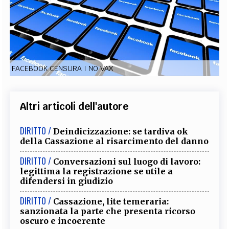
EXTRA
CODICI
RUBRICHE
LIBRI
PROCEEDINGS
PUBBLICITÀ
CONTATTI
SOCIAL MEDIA
FACEBOOK CENSURA I NO VAX
Altri articoli dell'autore
DIRITTO /
Deindicizzazione: se tardiva ok
della Cassazione al risarcimento del danno
DIRITTO /
Conversazioni sul luogo di lavoro:
legittima la registrazione se utile a
difendersi in giudizio
DIRITTO /
Cassazione, lite temeraria:
sanzionata la parte che presenta ricorso
oscuro e incoerente