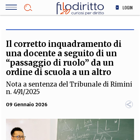
Salta
LOGIN
al
contenuto
DIRITTO
principale
ECONOMIA
SOCIETÀ
Il corretto inquadramento di
MEDICINA
una docente a seguito di un
SCIENZA
“passaggio di ruolo” da un
STORIA E FILOSOFIA
ordine di scuola a un altro
INNOVAZIONE
Nota a sentenza del Tribunale di Rimini
ALTRO
n. 491/2025
09 Gennaio 2026
TEAM
FILODIRITTO
REDAZIONE
COMITATO SCIENTIFICO
AUTORI
CURATORI
FOTOGRAFI
PARTNER
COLLABORA CON NOI