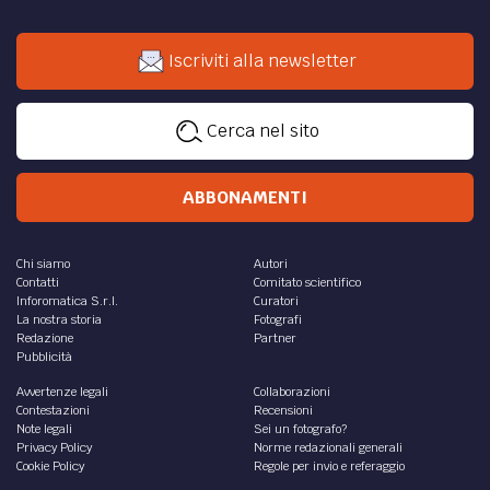
Iscriviti alla newsletter
Cerca nel sito
ABBONAMENTI
Chi siamo
Autori
Contatti
Comitato scientifico
Inforomatica S.r.l.
Curatori
La nostra storia
Fotografi
Redazione
Partner
Pubblicità
Avvertenze legali
Collaborazioni
Contestazioni
Recensioni
Note legali
Sei un fotografo?
Privacy Policy
Norme redazionali generali
Cookie Policy
Regole per invio e referaggio