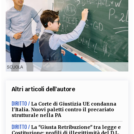
EXTRA
CODICI
RUBRICHE
LIBRI
PROCEEDINGS
PUBBLICITÀ
CONTATTI
SOCIAL MEDIA
SCUOLA
Altri articoli dell'autore
DIRITTO /
La Corte di Giustizia UE condanna
l'Italia. Nuovi paletti contro il precariato
strutturale nella PA
DIRITTO /
La "Giusta Retribuzione" tra legge e
Costituzione: profili di illegittimità del D.L.