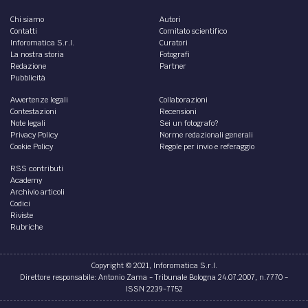
Chi siamo
Autori
Contatti
Comitato scientifico
Inforomatica S.r.l.
Curatori
La nostra storia
Fotografi
Redazione
Partner
Pubblicità
Avvertenze legali
Collaborazioni
Contestazioni
Recensioni
Note legali
Sei un fotografo?
Privacy Policy
Norme redazionali generali
Cookie Policy
Regole per invio e referaggio
RSS contributi
Academy
Archivio articoli
Codici
Riviste
Rubriche
Copyright © 2021, Inforomatica S.r.l.
Direttore responsabile: Antonio Zama - Tribunale Bologna 24.07.2007, n.7770 -
ISSN 2239-7752