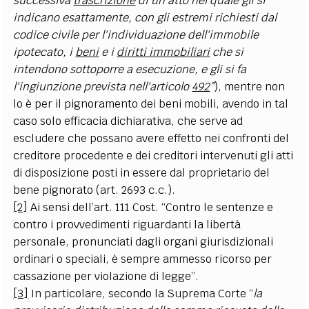
successiva
trascrizione
di un atto nel quale gli si
indicano esattamente, con gli estremi richiesti dal
codice civile per l'individuazione dell'immobile
ipotecato, i
beni
e i
diritti immobiliari
che si
intendono sottoporre a esecuzione, e gli si fa
l'ingiunzione prevista nell'articolo
492
”
), mentre non
lo è per il pignoramento dei beni mobili, avendo in tal
caso solo efficacia dichiarativa, che serve ad
escludere che possano avere effetto nei confronti del
creditore procedente e dei creditori intervenuti gli atti
di disposizione posti in essere dal proprietario del
bene pignorato (art. 2693 c.c.).
[2]
Ai sensi dell’art. 111 Cost. “Contro le sentenze e
contro i provvedimenti riguardanti la libertà
personale, pronunciati dagli organi giurisdizionali
ordinari o speciali, è sempre ammesso ricorso per
cassazione per violazione di legge”.
[3]
In particolare, secondo la Suprema Corte “
la