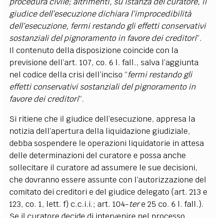
procedura civile; altrimenti, su istanza del curatore, il
giudice dell’esecuzione dichiara l’improcedibilità
dell’esecuzione, fermi restando gli effetti conservativi
sostanziali del pignoramento in favore dei creditori
”.
Il contenuto della disposizione coincide con la
previsione dell’art. 107, co. 6 l. fall., salva l’aggiunta
nel codice della crisi dell’inciso “
fermi restando gli
effetti conservativi sostanziali del pignoramento in
favore dei creditori
”.
Si ritiene che il giudice dell’esecuzione, appresa la
notizia dell’apertura della liquidazione giudiziale,
debba sospendere le operazioni liquidatorie in attesa
delle determinazioni del curatore e possa anche
sollecitare il curatore ad assumere le sue decisioni,
che dovranno essere assunte con l’autorizzazione del
comitato dei creditori e del giudice delegato (art. 213 e
123, co. 1, lett. f) c.c.i.i.; art. 104-
ter
e 25 co. 6 l. fall.).
Se il curatore decide di intervenire nel processo