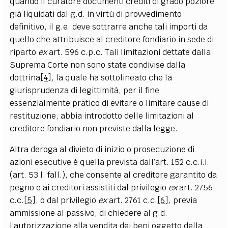
quando il curatore documenti crediti di grado poziore
già liquidati dal g.d. in virtù di provvedimento
definitivo, il g.e. deve sottrarre anche tali importi da
quello che attribuisce al creditore fondiario in sede di
riparto
ex
art. 596 c.p.c. Tali limitazioni dettate dalla
Suprema Corte non sono state condivise dalla
dottrina
[4]
, la quale ha sottolineato che la
giurisprudenza di legittimità, per il fine
essenzialmente pratico di evitare o limitare cause di
restituzione, abbia introdotto delle limitazioni al
creditore fondiario non previste dalla legge.
Altra deroga al divieto di inizio o prosecuzione di
azioni esecutive è quella prevista dall’art. 152 c.c.i.i.
(art. 53 l. fall.), che consente al creditore garantito da
pegno e ai creditori assistiti dal privilegio
ex
art. 2756
c.c.
[5]
, o dal privilegio
ex
art. 2761 c.c.
[6]
, previa
ammissione al passivo, di chiedere al g.d.
l’autorizzazione alla vendita dei beni oggetto della