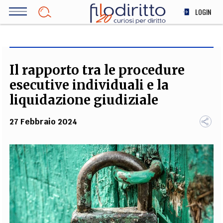
Salta
LOGIN
al
contenuto
DIRITTO
principale
ECONOMIA
SOCIETÀ
Il rapporto tra le procedure
MEDICINA
esecutive individuali e la
SCIENZA
liquidazione giudiziale
STORIA E FILOSOFIA
27 Febbraio 2024
INNOVAZIONE
ALTRO
TEAM
FILODIRITTO
REDAZIONE
COMITATO SCIENTIFICO
AUTORI
CURATORI
FOTOGRAFI
PARTNER
COLLABORA CON NOI