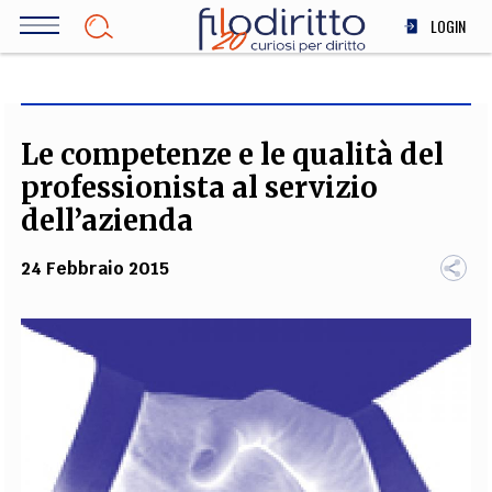
Salta
LOGIN
al
contenuto
DIRITTO
principale
ECONOMIA
SOCIETÀ
Le competenze e le qualità del
MEDICINA
professionista al servizio
SCIENZA
dell’azienda
STORIA E FILOSOFIA
24 Febbraio 2015
INNOVAZIONE
ALTRO
TEAM
FILODIRITTO
REDAZIONE
COMITATO SCIENTIFICO
AUTORI
CURATORI
FOTOGRAFI
PARTNER
COLLABORA CON NOI