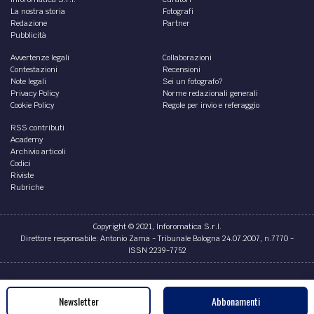
La nostra storia
Fotografi
Redazione
Partner
Pubblicità
Avvertenze legali
Collaborazioni
Contestazioni
Recensioni
Note legali
Sei un fotografo?
Privacy Policy
Norme redazionali generali
Cookie Policy
Regole per invio e referaggio
RSS contributi
Academy
Archivio articoli
Codici
Riviste
Rubriche
Copyright © 2021, Inforomatica S.r.l.
Direttore responsabile: Antonio Zama - Tribunale Bologna 24.07.2007, n.7770 -
ISSN 2239-7752
Credits
Newsletter
Abbonamenti