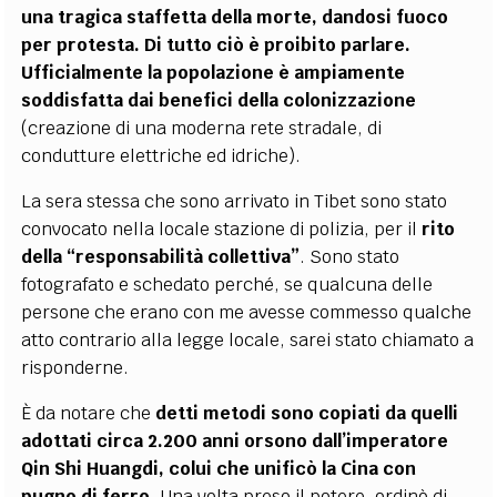
una tragica staffetta della morte, dandosi fuoco
per protesta. Di tutto ciò è proibito parlare.
Ufficialmente la popolazione è ampiamente
soddisfatta dai benefici della colonizzazione
(creazione di una moderna rete stradale, di
condutture elettriche ed idriche).
La sera stessa che sono arrivato in Tibet sono stato
convocato nella locale stazione di polizia, per il
rito
della “responsabilità collettiva”
. Sono stato
fotografato e schedato perché, se qualcuna delle
persone che erano con me avesse commesso qualche
atto contrario alla legge locale, sarei stato chiamato a
risponderne.
È da notare che
detti metodi sono copiati da quelli
adottati circa 2.200 anni orsono dall’imperatore
Qin Shi Huangdi, colui che unificò la Cina con
pugno di ferro
. Una volta preso il potere, ordinò di