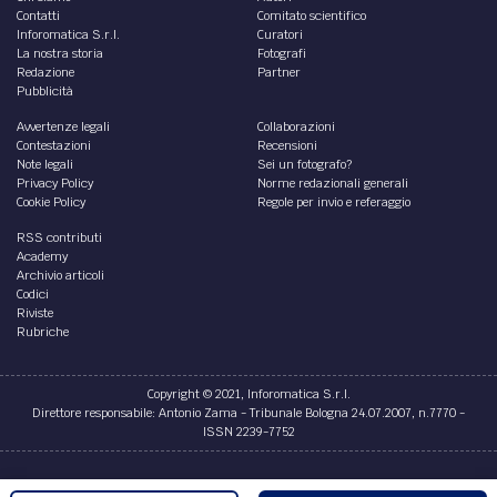
Contatti
Comitato scientifico
Inforomatica S.r.l.
Curatori
La nostra storia
Fotografi
Redazione
Partner
Pubblicità
Avvertenze legali
Collaborazioni
Contestazioni
Recensioni
Note legali
Sei un fotografo?
Privacy Policy
Norme redazionali generali
Cookie Policy
Regole per invio e referaggio
RSS contributi
Academy
Archivio articoli
Codici
Riviste
Rubriche
Copyright © 2021, Inforomatica S.r.l.
Direttore responsabile: Antonio Zama - Tribunale Bologna 24.07.2007, n.7770 -
ISSN 2239-7752
Credits