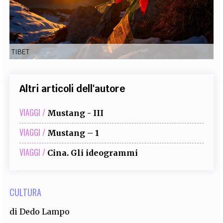
EXTRA
CODICI
RUBRICHE
LIBRI
PROCEEDINGS
PUBBLICITÀ
CONTATTI
TIBET
SOCIAL MEDIA
Altri articoli dell'autore
VIAGGI /
Mustang - III
VIAGGI /
Mustang – 1
VIAGGI /
Cina. Gli ideogrammi
CULTURA
di
Dedo Lampo