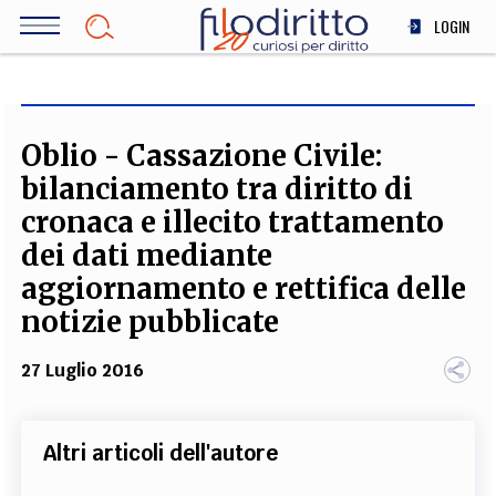
Salta
LOGIN
al
contenuto
DIRITTO
principale
ECONOMIA
SOCIETÀ
Oblio - Cassazione Civile:
MEDICINA
bilanciamento tra diritto di
SCIENZA
cronaca e illecito trattamento
STORIA E FILOSOFIA
dei dati mediante
INNOVAZIONE
aggiornamento e rettifica delle
ALTRO
notizie pubblicate
27 Luglio 2016
TEAM
FILODIRITTO
REDAZIONE
COMITATO SCIENTIFICO
AUTORI
CURATORI
Altri articoli dell'autore
FOTOGRAFI
PARTNER
COLLABORA CON NOI