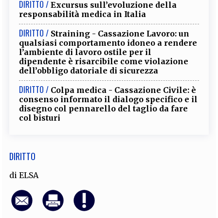
DIRITTO /
Excursus sull’evoluzione della
EXTRA
responsabilità medica in Italia
CODICI
RUBRICHE
LIBRI
PROCEEDINGS
PUBBLICITÀ
CONTATTI
DIRITTO /
Straining - Cassazione Lavoro: un
qualsiasi comportamento idoneo a rendere
l’ambiente di lavoro ostile per il
SOCIAL MEDIA
dipendente è risarcibile come violazione
dell’obbligo datoriale di sicurezza
DIRITTO /
Colpa medica - Cassazione Civile: è
consenso informato il dialogo specifico e il
disegno col pennarello del taglio da fare
col bisturi
DIRITTO
di
ELSA