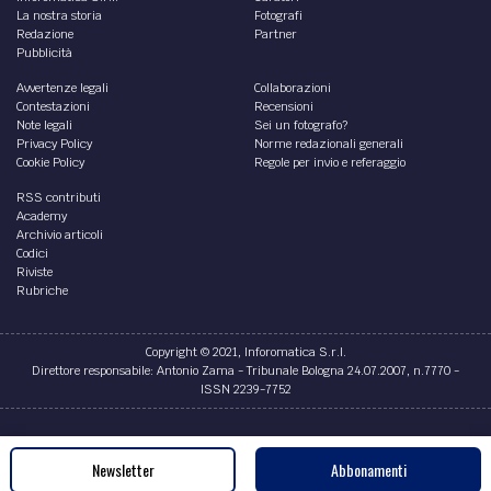
La nostra storia
Fotografi
Redazione
Partner
Pubblicità
Avvertenze legali
Collaborazioni
Contestazioni
Recensioni
Note legali
Sei un fotografo?
Privacy Policy
Norme redazionali generali
Cookie Policy
Regole per invio e referaggio
RSS contributi
Academy
Archivio articoli
Codici
Riviste
Rubriche
Copyright © 2021, Inforomatica S.r.l.
Direttore responsabile: Antonio Zama - Tribunale Bologna 24.07.2007, n.7770 -
ISSN 2239-7752
Credits
Newsletter
Abbonamenti