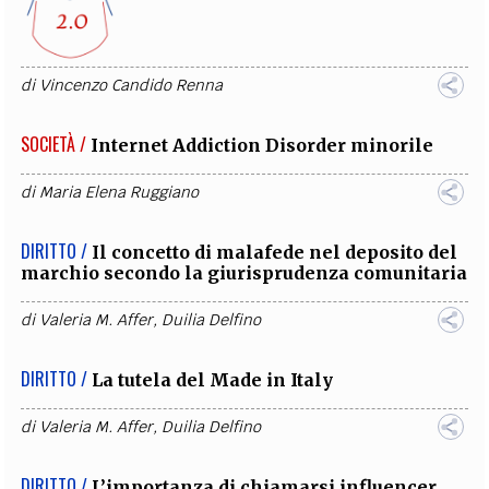
di
Vincenzo Candido Renna
SOCIETÀ /
Internet Addiction Disorder minorile
di
Maria Elena Ruggiano
DIRITTO /
Il concetto di malafede nel deposito del
marchio secondo la giurisprudenza comunitaria
di
Valeria M. Affer
,
Duilia Delfino
DIRITTO /
La tutela del Made in Italy
di
Valeria M. Affer
,
Duilia Delfino
DIRITTO /
L’importanza di chiamarsi influencer