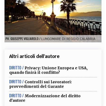
EXTRA
CODICI
RUBRICHE
LIBRI
PROCEEDINGS
PUBBLICITÀ
CONTATTI
SOCIAL MEDIA
PH. GIUSEPPE VIGLIAROLO
/
LUNGOMARE DI REGGIO CALABRIA
Altri articoli dell'autore
DIRITTO /
Privacy: Unione Europea e USA,
quando finirà il conflitto?
DIRITTO /
Controlli sui lavoratori:
provvedimenti del Garante
DIRITTO /
Modernizzazione del diritto
d’autore