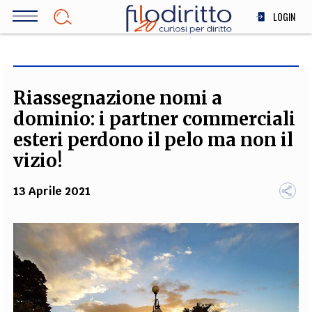
Salta
LOGIN
al
contenuto
DIRITTO
principale
ECONOMIA
SOCIETÀ
Riassegnazione nomi a
MEDICINA
dominio: i partner commerciali
SCIENZA
esteri perdono il pelo ma non il
STORIA E FILOSOFIA
vizio!
INNOVAZIONE
13 Aprile 2021
ALTRO
TEAM
FILODIRITTO
REDAZIONE
COMITATO SCIENTIFICO
AUTORI
CURATORI
FOTOGRAFI
PARTNER
COLLABORA CON NOI