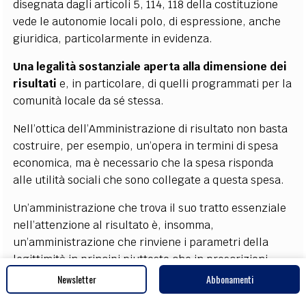
disegnata dagli articoli 5, 114, 118 della costituzione
vede le autonomie locali polo, di espressione, anche
giuridica, particolarmente in evidenza.
Una legalità sostanziale aperta alla dimensione dei
risultati
e, in particolare, di quelli programmati per la
comunità locale da sé stessa.
Nell’ottica dell’Amministr­azione di risultato non basta
costruire, per esempio, un’opera in termini di spesa
economica, ma è ne­cessario che la spesa risponda
alle utilità sociali che sono collegate a questa spesa.
Un’amministrazione che trova il suo tratto essenziale
nell’attenzione al risultato è, insomma,
un’amministrazione che rinviene i parametri della
legittimità in principi piuttosto che in prescrizioni
esprimibili in termini di qualità e di quantità con
Newsletter
Abbonamenti
conseguente passaggio da una legalità formale ad