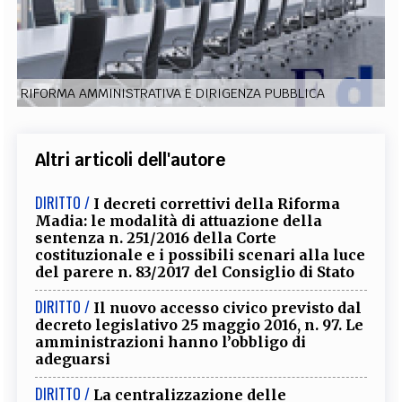
EXTRA
CODICI
RUBRICHE
LIBRI
PROCEEDINGS
PUBBLICITÀ
CONTATTI
RIFORMA AMMINISTRATIVA E DIRIGENZA PUBBLICA
SOCIAL MEDIA
Altri articoli dell'autore
DIRITTO /
I decreti correttivi della Riforma
Madia: le modalità di attuazione della
sentenza n. 251/2016 della Corte
costituzionale e i possibili scenari alla luce
del parere n. 83/2017 del Consiglio di Stato
DIRITTO /
Il nuovo accesso civico previsto dal
decreto legislativo 25 maggio 2016, n. 97. Le
amministrazioni hanno l’obbligo di
adeguarsi
DIRITTO /
La centralizzazione delle