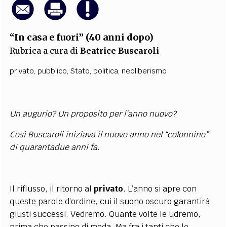
“In casa e fuori” (40 anni dopo)
Rubrica a cura di
Beatrice Buscaroli
privato
,
pubblico
,
Stato
,
politica
,
neoliberismo
Un augurio? Un proposito per l’anno nuovo?
Così Buscaroli iniziava il nuovo anno nel “colonnino”
di quarantadue anni fa
.
Il riflusso, il ritorno al
privato
. L’anno si apre con
queste parole d’ordine, cui il suono oscuro garantirà
giusti successi. Vedremo. Quante volte le udremo,
prima che passino di moda. Ma fra i tanti che le