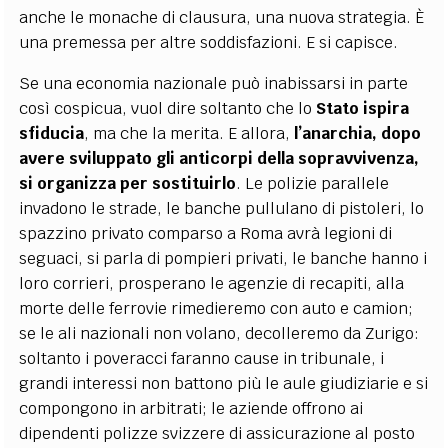
anche le monache di clausura, una nuova strategia. È
una premessa per altre soddisfazioni. E si capisce.
Se una economia nazionale può inabissarsi in parte
così cospicua, vuol dire soltanto che lo
Stato ispira
sfiducia
, ma che la merita. E allora,
l’anarchia, dopo
avere sviluppato gli anticorpi della sopravvivenza,
si organizza per sostituirlo
. Le polizie parallele
invadono le strade, le banche pullulano di pistoleri, lo
spazzino privato comparso a Roma avrà legioni di
seguaci, si parla di pompieri privati, le banche hanno i
loro corrieri, prosperano le agenzie di recapiti, alla
morte delle ferrovie rimedieremo con auto e camion;
se le ali nazionali non volano, decolleremo da Zurigo:
soltanto i poveracci faranno cause in tribunale, i
grandi interessi non battono più le aule giudiziarie e si
compongono in arbitrati; le aziende offrono ai
dipendenti polizze svizzere di assicurazione al posto