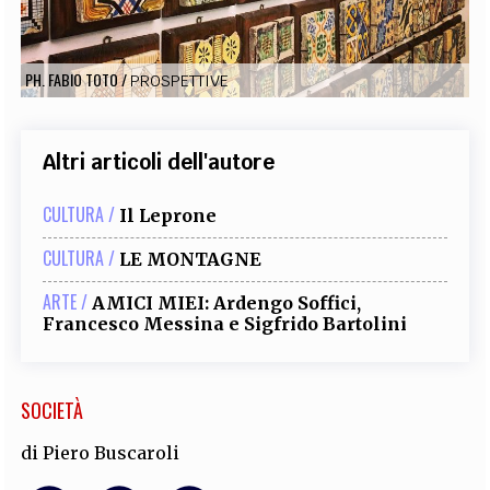
EXTRA
CODICI
RUBRICHE
LIBRI
PROCEEDINGS
PUBBLICITÀ
CONTATTI
PH. FABIO TOTO
/
PROSPETTIVE
SOCIAL MEDIA
Altri articoli dell'autore
CULTURA /
Il Leprone
CULTURA /
LE MONTAGNE
ARTE /
AMICI MIEI: Ardengo Soffici,
Francesco Messina e Sigfrido Bartolini
SOCIETÀ
di
Piero Buscaroli