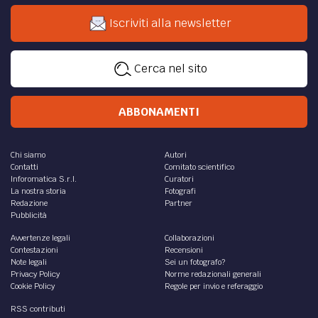
Iscriviti alla newsletter
Cerca nel sito
ABBONAMENTI
Chi siamo
Autori
Contatti
Comitato scientifico
Inforomatica S.r.l.
Curatori
La nostra storia
Fotografi
Redazione
Partner
Pubblicità
Avvertenze legali
Collaborazioni
Contestazioni
Recensioni
Note legali
Sei un fotografo?
Privacy Policy
Norme redazionali generali
Cookie Policy
Regole per invio e referaggio
RSS contributi