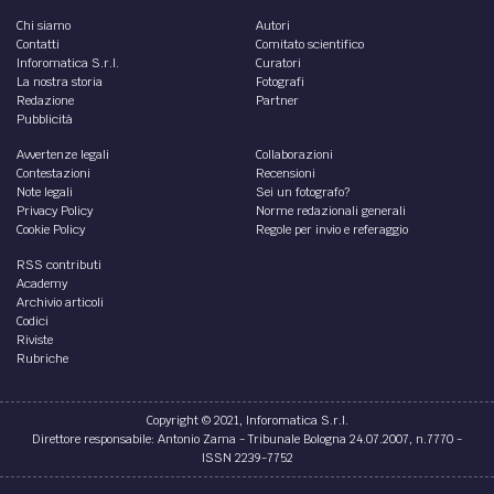
Chi siamo
Autori
Contatti
Comitato scientifico
Inforomatica S.r.l.
Curatori
La nostra storia
Fotografi
Redazione
Partner
Pubblicità
Avvertenze legali
Collaborazioni
Contestazioni
Recensioni
Note legali
Sei un fotografo?
Privacy Policy
Norme redazionali generali
Cookie Policy
Regole per invio e referaggio
RSS contributi
Academy
Archivio articoli
Codici
Riviste
Rubriche
Copyright © 2021, Inforomatica S.r.l.
Direttore responsabile: Antonio Zama - Tribunale Bologna 24.07.2007, n.7770 -
ISSN 2239-7752