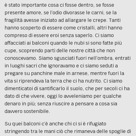
è stato importante cosa ci fosse dentro, se fosse
presente amore, se l
’
odio divorasse le carni, se la
fragilità avesse iniziato ad allargare le crepe. Tanti
hanno scoperto di essere come cristalli, altri hanno
compreso di essere eroi senza saperlo. Ci siamo
affacciati ai balconi quando le nubi si sono fatte più
cupe,
scoprendo parti delle nostre città che non
conoscevamo. Siamo sgusciati fuori nell’ombra, entrati
in luoghi sacri che ignoravamo e ci siamo seduti a
pregare su panchine male in arnese, mentre fuori la
vita si riprendeva la terra che ci h
a nutrito.
Ci siamo
dimenticatoi di santificarlo il suolo, che per secoli ci ha
dato di che vivere, oggi lo avveleniamo per qualche
denaro in più; senza riuscire a pensare a cosa sia
davvero sostenibile.
Su quei balconi c’è anche chi ci si è rifugiato
stringendo tra le mani ciò che rimaneva delle spoglie di