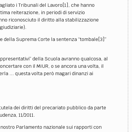
gliato i Tribunali del Lavoro[1], che hanno
tima reiterazione, in periodi di servizio
no riconosciuto il diritto alla stabilizzazione
giudiziarie).
one della Suprema Corte la sentenza “tombale[3]”
appresentativi” della Scuola avranno qualcosa, al
ncertare con il MIUR, o se ancora una volta, il
erla ... questa volta però magari dinanzi ai
tutela dei diritti del precariato pubblico da parte
rudenza, 11/2011.
l nostro Parlamento nazionale sui rapporti con