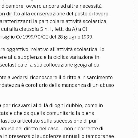
31 dicembre, ovvero ancora ad altre necessità
n diritto alla conservazione del posto di lavoro,
ratterizzanti la particolare attività scolastica,
ui alla clausola 5 n. l, lett. da A) a C)
onsiglio Ce 1999/70/CE del 28 giugno 1999.
ore oggettivo, relativo all’attività scolastica, lo
ere alla supplenza e la ciclica variazione in
colastica e la sua collocazione geografica.
te a vedersi riconoscere il diritto al risarcimento
ondatezza è corollario della mancanza di un abuso
 per ricavarsi al di là di ogni dubbio, come in
tatale che da quella comunitaria la piena
lastico articolato sulla successione di pur
abuso del diritto nel caso – non ricorrente di
 sia in presenza di supplenze annuali o temporanee