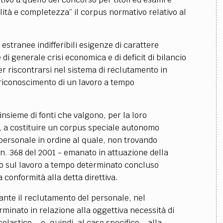
lità e completezza” il corpus normativo relativo al
estranee indifferibili esigenze di carattere
 generale crisi economica e di deficit di bilancio
er riscontrarsi nel sistema di reclutamento in
 riconoscimento di un lavoro a tempo
nsieme di fonti che valgono, per la loro
, a costituire un corpus speciale autonomo
 personale in ordine al quale, non trovando
 n. 368 del 2001 - emanato in attuazione della
dro sul lavoro a tempo determinato concluso
a conformità alla detta direttiva.
nante il reclutamento del personale, nel
rminato in relazione alla oggettiva necessità di
colastico – e, quindi, al caso specifico-, alla