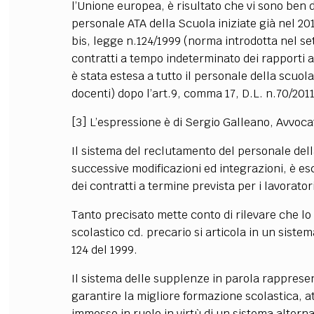
l’Unione europea, è risultato che vi sono ben d
personale ATA della Scuola iniziate già nel 201
bis, legge n.124/1999 (norma introdotta nel s
contratti a tempo indeterminato dei rapporti a
è stata estesa a tutto il personale della scuo
docenti) dopo l’art.9, comma 17, D.L. n.70/20
[3] L’espressione è di Sergio Galleano, Avvoca
Il sistema del reclutamento del personale della 
successive modificazioni ed integrazioni, è es
dei contratti a termine prevista per i lavoratori
Tanto precisato mette conto di rilevare che l
scolastico cd. precario si articola in un sistem
124 del 1999.
Il sistema delle supplenze in parola rappresen
garantire la migliore formazione scolastica, at
immesso in ruolo in virtù di un sistema alterna