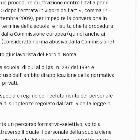
ue procedure di infrazione contro l’Italia per il
0 dopo l’entrata in vigore dell’art.4, comma 14-
ettembre 2009), per impedire la conversione in
 termine della scuola, e risulta che la procedura
la dalla Commissione europea (quindi anche ai
11 (considerata norma abusiva dalla Commissione).
to giuslavorista del Foro di Roma.
scuola, di cui al d.lgs. n. 297 del 1994 e
cluso dall’ ambito di applicazione della normativa
 privati.
o speciale regime del reclutamento del personale
a di supplenze regolato dall’art. 4 della legge n.
ta un percorso formativo-selettivo, volto a
traverso il quale il personale della scuola viene
tivo a quello del concorso per titoli ed esami e