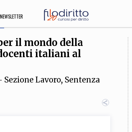
NEWSLETTER
er il mondo della
DIRITTO
ocenti italiani al
lità,
o, Esteri
 - Sezione Lavoro, Sentenza
SOFIA
INNOVAZIONE
che,
Scienze informatiche,
Arte,
ligione
Architettura, Ingegneria