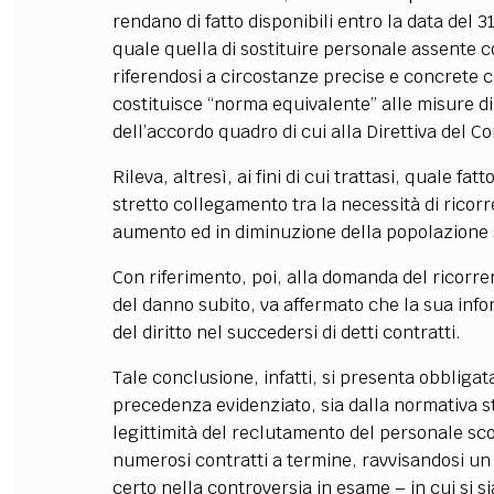
rendano di fatto disponibili entro la data del 
quale quella di sostituire personale assente co
riferendosi a circostanze precise e concrete ca
costituisce “norma equivalente” alle misure di c
dell’accordo quadro di cui alla Direttiva del C
Rileva, altresì, ai fini di cui trattasi, quale fatt
stretto collegamento tra la necessità di ricorr
aumento ed in diminuzione della popolazione s
Con riferimento, poi, alla domanda del ricorren
del danno subito, va affermato che la sua inf
del diritto nel succedersi di detti contratti.
Tale conclusione, infatti, si presenta obbligata
precedenza evidenziato, sia dalla normativa s
legittimità del reclutamento del personale sco
numerosi contratti a termine, ravvisandosi un 
certo nella controversia in esame – in cui si