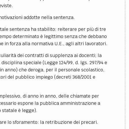
eviste.
 motivazioni addotte nella sentenza.
le sentenza ha stabilito: reiterare per più di tre
a tempo determinato è legittimo senza che debbano
 in forza alla normativa U.E., agli altri lavoratori.
uliarità dei contratti di supplenza ai docenti; la
 disciplina speciale (Legge 124/99, d. lgs. 297/94 e
n anno) che deroga, per il personale scolastico,
ratori del pubblico impiego (decreti 368/2001 e
mplessivo, di anno in anno, delle chiamate per
cessario espone la pubblica amministrazione a
o statale è legge).
are lo sforamento: la retribuzione dei precari.