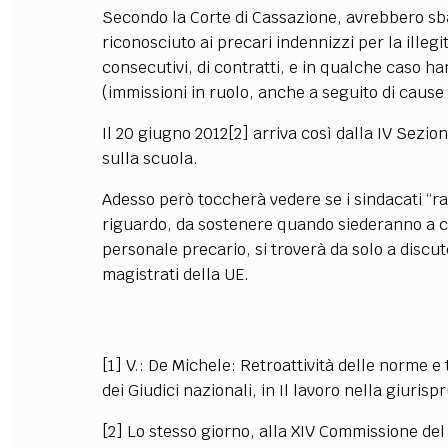
Secondo la Corte di Cassazione, avrebbero sba
riconosciuto ai precari indennizzi per la illegit
consecutivi, di contratti, e in qualche caso han
(immissioni in ruolo, anche a seguito di cause 
Il 20 giugno 2012[2] arriva così dalla IV Sezi
sulla scuola.
Adesso però toccherà vedere se i sindacati “r
riguardo, da sostenere quando siederanno a co
personale precario, si troverà da solo a discut
magistrati della UE.
[1] V.: De Michele: Retroattività delle norme e 
dei Giudici nazionali, in Il lavoro nella giurisp
[2] Lo stesso giorno, alla XIV Commissione de