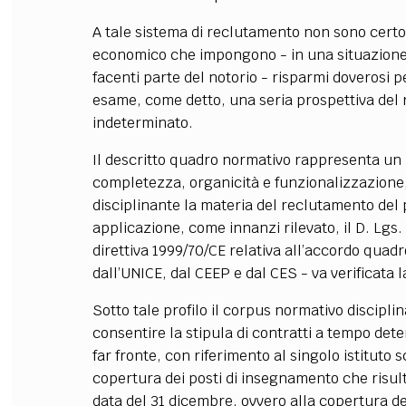
A tale sistema di reclutamento non sono certo 
economico che impongono - in una situazione di
facenti parte del notorio - risparmi doverosi p
esame, come detto, una seria prospettiva del
indeterminato.
Il descritto quadro normativo rappresenta un i
completezza, organicità e funzionalizzazione
disciplinante la materia del reclutamento del
applicazione, come innanzi rilevato, il D. Lgs.
direttiva 1999/70/CE relativa all’accordo qua
dall’UNICE, dal CEEP e dal CES - va verificata l
Sotto tale profilo il corpus normativo discipli
consentire la stipula di contratti a tempo dete
far fronte, con riferimento al singolo istituto s
copertura dei posti di insegnamento che risult
data del 31 dicembre, ovvero alla copertura d