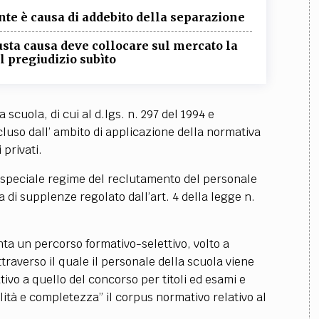
TEAM
nte è causa di addebito della separazione
AZIONE
COMITATO SCIENTIFICO
AUTORI
CURATORI
FOTOGRAFI
PARTNER
C
usta causa deve collocare sul mercato la
il pregiudizio subìto
EXTRA
CODICI
RUBRICHE
LIBRI
PROCEEDINGS
PUBBLICITÀ
CONTATTI
scuola, di cui al d.lgs. n. 297 del 1994 e
cluso dall’ ambito di applicazione della normativa
SOCIAL MEDIA
 privati.
o speciale regime del reclutamento del personale
a di supplenze regolato dall’art. 4 della legge n.
ta un percorso formativo-selettivo, volto a
traverso il quale il personale della scuola viene
tivo a quello del concorso per titoli ed esami e
lità e completezza” il corpus normativo relativo al