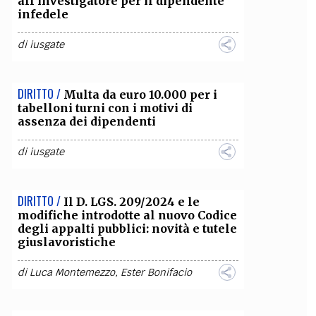
all’investigatore per il dipendente
infedele
OLLABORA CON NOI
di
iusgate
DIRITTO /
Multa da euro 10.000 per i
tabelloni turni con i motivi di
assenza dei dipendenti
di
iusgate
DIRITTO /
Il D. LGS. 209/2024 e le
modifiche introdotte al nuovo Codice
degli appalti pubblici: novità e tutele
giuslavoristiche
di
Luca Montemezzo
,
Ester Bonifacio