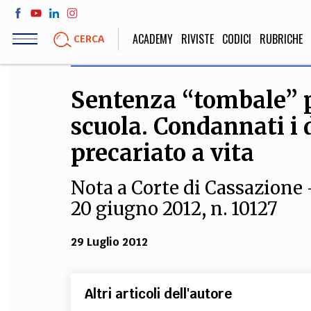
Salta
al
ACADEMY
RIVISTE
CODICI
RUBRICHE
CERCA
contenuto
principale
Sentenza “tombale” p
LIFE STYLE
SOCIETÀ
scuola. Condannati i d
Sport, Cucina, Viaggi,
Politica, Attua
Moda
Educazione, Lavor
precariato a vita
Nota a Corte di Cassazione
20 giugno 2012, n. 10127
STORIA E FILO
Scienze stori
29 Luglio 2012
umanistiche, Re
Altri articoli dell'autore