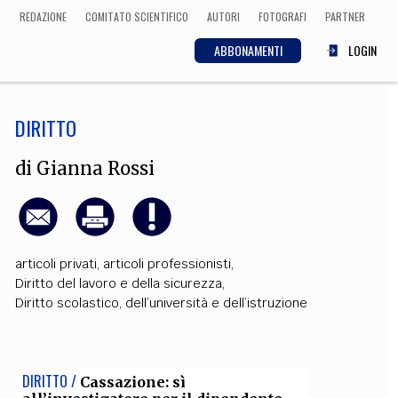
REDAZIONE
COMITATO SCIENTIFICO
AUTORI
FOTOGRAFI
PARTNER
ABBONAMENTI
LOGIN
DIRITTO
SCIENZA
ECONOMIA
Matematica, Fisica,
di
Gianna Rossi
Biologia, Cifrematica,
Medicina
articoli privati
,
articoli professionisti
,
CULTURA
Diritto del lavoro e della sicurezza
,
Diritto scolastico, dell’università e dell’istruzione
 Cinema, Musica,
Letteratura
DIRITTO /
Cassazione: sì