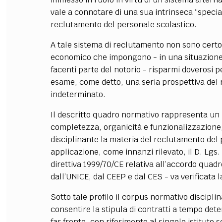
vale a connotare di una sua intrinseca “specia
reclutamento del personale scolastico.
A tale sistema di reclutamento non sono certo 
economico che impongono - in una situazione di
facenti parte del notorio - risparmi doverosi p
esame, come detto, una seria prospettiva del
indeterminato.
Il descritto quadro normativo rappresenta un i
completezza, organicità e funzionalizzazione
disciplinante la materia del reclutamento del
applicazione, come innanzi rilevato, il D. Lgs.
direttiva 1999/70/CE relativa all’accordo qua
dall’UNICE, dal CEEP e dal CES - va verificata l
Sotto tale profilo il corpus normativo discipli
consentire la stipula di contratti a tempo dete
far fronte, con riferimento al singolo istituto s