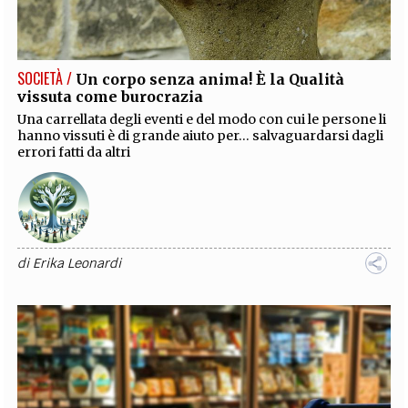
EXTRA
CODICI
RUBRICHE
LIBRI
PROCEEDINGS
PUBBLICITÀ
CONTATTI
SOCIETÀ /
Un corpo senza anima! È la Qualità
vissuta come burocrazia
SOCIAL MEDIA
Una carrellata degli eventi e del modo con cui le persone li
hanno vissuti è di grande aiuto per… salvaguardarsi dagli
errori fatti da altri
di
Erika Leonardi