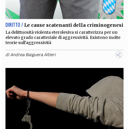
EXTRA
CODICI
RUBRICHE
LIBRI
PROCEEDINGS
PUBBLICITÀ
CONTATTI
DIRITTO /
Le cause scatenanti della criminogenesi
SOCIAL MEDIA
La delittuosità violenta eterolesiva si caratterizza per un
elevato grado caratteriale di aggressività. Esistono molte
teorie sull'aggressività
di
Andrea Baiguera Altieri