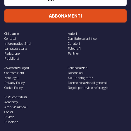
ABBONAMENTI
Chi siamo
Autori
Contatti
Comitato scientifico
Inforomatica S.r.l.
Curatori
La nostra storia
Fotografi
Redazione
Partner
Pubblicità
Avvertenze legali
Collaborazioni
Contestazioni
Recensioni
Note legali
Sei un fotografo?
Privacy Policy
Norme redazionali generali
Cookie Policy
Regole per invio e referaggio
RSS contributi
Academy
Archivio articoli
Codici
Riviste
Rubriche