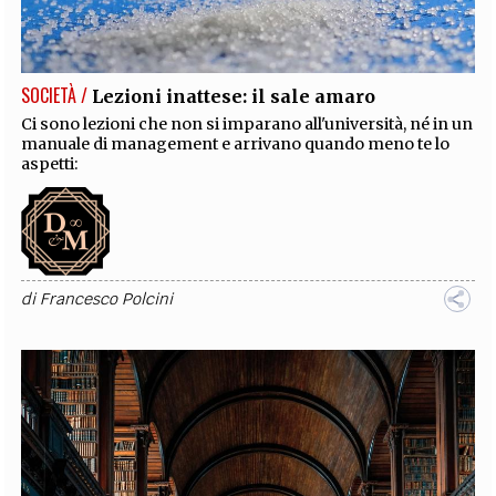
EXTRA
CODICI
RUBRICHE
LIBRI
PROCEEDINGS
PUBBLICITÀ
CONTATTI
SOCIETÀ /
Lezioni inattese: il sale amaro
SOCIAL MEDIA
Ci sono lezioni che non si imparano all'università, né in un
manuale di management e arrivano quando meno te lo
aspetti:
di
Francesco Polcini