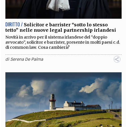
EXTRA
CODICI
RUBRICHE
LIBRI
PROCEEDINGS
PUBBLICITÀ
CONTATTI
DIRITTO /
Solicitor e barrister “sotto lo stesso
tetto” nelle nuove legal partnership irlandesi
SOCIAL MEDIA
Novità in arrivo per il sistema irlandese del “doppio
avvocato”, solicitor e barrister, presente in molti paesi c.d.
di common law. Cosa cambierà?
di
Serena De Palma