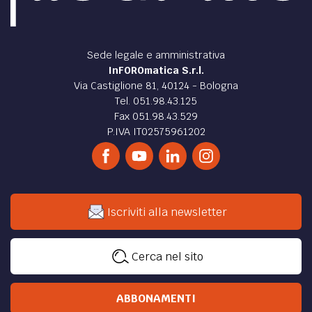
di
Serena De Palma
LETTERATURA /
James Joyce, lo scrittore che sapeva
scrivere senza vedere
Un aneddoto su James Joyce e sul suo "Ulisse", il romanzo
famoso per lo scarso uso della punteggiatura. Perchè usò
così pochi punti e virgole?
di
Luca Martini
DIRITTO /
Il Recovery Plan degli studi legali in
Irlanda
Il governo ha messo in campo una serie di interventi per
sostenere gli studi legali ed evitare i licenziamenti
(Recovery Plan).
di
Serena De Palma