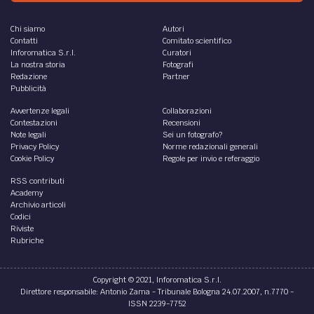
DIRITTO /
Attività senza scopo di lucro e
costituzione di CLG in Irlanda
Se avete necessità di condurre attività senza scopo di
lucro in Irlanda, la forma giuridica adatta è la CLG -
company limited by guarantee.
di
Serena De Palma
DIRITTO /
Patti parasociali e azionista di
minoranza in Irlanda
In Irlanda i patti parasociali sono una consuetudine
piuttosto diffusa, soprattutto nel caso si costituisca una
joint venture societaria.
di
Serena De Palma
LETTERATURA /
EUREKA STREET di Robert McLiam
Wilson
Recensione al libro EUREKA STREET di Robert McLiam
Wilson pubblicato in Italia da Fazi, grande successo e vero