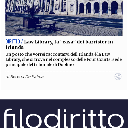
DIRITTO /
Law Library, la “casa” dei barrister in
Irlanda
Un posto che vorrei raccontarvi dell’Irlanda è la Law
Library, che si trova nel complesso delle Four Courts, sede
principale del tribunale di Dublino
di
Serena De Palma
ECONOMIA /
I numeri del mercato del lavoro in
Irlanda
Nel 2021 l’Irlanda si è ritrovata ad affrontare, per usare un
termine inglese, un doppio challenge, nel medesimo arco
temporale: la pandemia e Brexit.