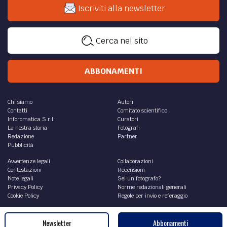
Iscriviti alla newsletter
Cerca nel sito
ABBONAMENTI
Chi siamo
Autori
Contatti
Comitato scientifico
Inforomatica S.r.l.
Curatori
La nostra storia
Fotografi
Redazione
Partner
Pubblicità
Avvertenze legali
Collaborazioni
Contestazioni
Recensioni
Note legali
Sei un fotografo?
Privacy Policy
Norme redazionali generali
Cookie Policy
Regole per invio e referaggio
RSS contributi
Academy
Newsletter
Abbonamenti