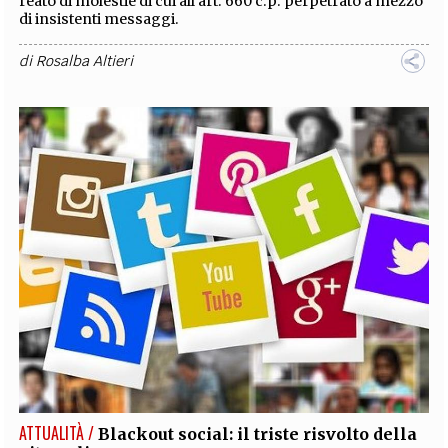
reato di molestie di cui all’art. 660 c.p. perpetrato a mezzo
di insistenti messaggi.
di
Rosalba Altieri
ATTUALITÀ /
Blackout social: il triste risvolto della