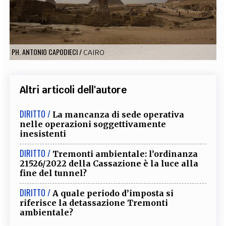
EXTRA
CODICI
RUBRICHE
LIBRI
PROCEEDINGS
PUBBLICITÀ
CONTATTI
PH. ANTONIO CAPODIECI
/
CAIRO
SOCIAL MEDIA
Altri articoli dell'autore
DIRITTO /
La mancanza di sede operativa
nelle operazioni soggettivamente
inesistenti
DIRITTO /
Tremonti ambientale: l’ordinanza
21526/2022 della Cassazione è la luce alla
fine del tunnel?
DIRITTO /
A quale periodo d’imposta si
riferisce la detassazione Tremonti
ambientale?