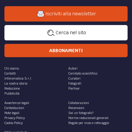
Iscriviti alla newsletter
Cerca nel sito
ABBONAMENTI
Chi siamo
Autori
Contatti
Comitato scientifico
Inforomatica S.r.l.
Curatori
La nostra storia
Fotografi
Redazione
Partner
Pubblicità
Avvertenze legali
Collaborazioni
Contestazioni
Recensioni
Note legali
Sei un fotografo?
Privacy Policy
Norme redazionali generali
Cookie Policy
Regole per invio e referaggio