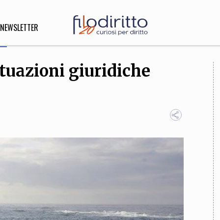
NEWSLETTER
tuazioni giuridiche
DIRITTO
lità,
o, Esteri
SOFIA
INNOVAZIONE
che,
Scienze informatiche,
Arte,
ligione
Architettura, Ingegneria