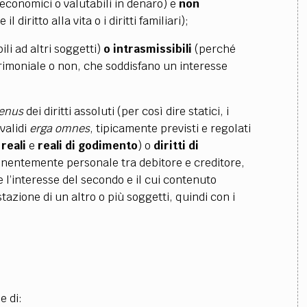
economici o valutabili in denaro) e
non
 diritto alla vita o i diritti familiari);
li ad altri soggetti)
o intrasmissibili
(perché
trimoniale o non, che soddisfano un interesse
enus
dei diritti assoluti (per così dire statici, i
validi
erga omnes
, tipicamente previsti e regolati
n
reali
e
reali di godimento
) o
diritti
di
inentemente personale tra debitore e creditore,
 l’interesse del secondo e il cui contenuto
tazione di un altro o più soggetti, quindi con i
e di: