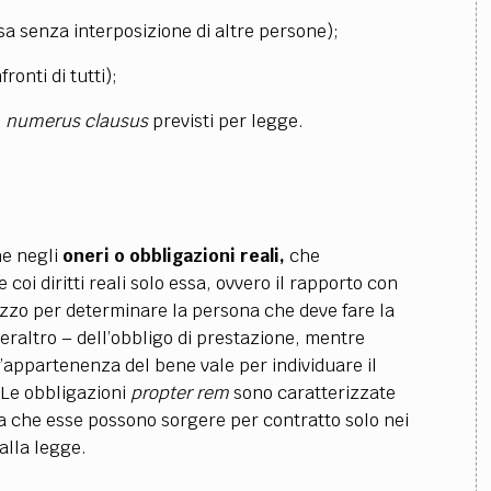
 senza interposizione di altre persone);
onti di tutti);
n
numerus clausus
previsti per legge.
e negli
oneri o obbligazioni reali,
che
oi diritti reali solo essa, ovvero il rapporto con
ezzo per determinare la persona che deve fare la
peraltro – dell’obbligo di prestazione, mentre
’appartenenza del bene vale per individuare il
 Le obbligazioni
propter rem
sono caratterizzate
za che esse possono sorgere per contratto solo nei
alla legge.