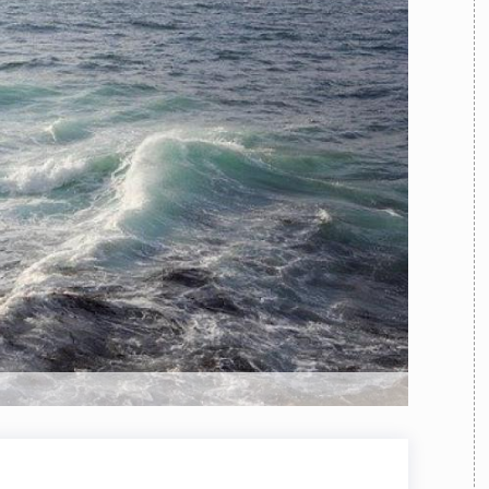
TEAM
AZIONE
COMITATO SCIENTIFICO
AUTORI
CURATORI
FOTOGRAFI
PARTNER
C
EXTRA
CODICI
RUBRICHE
LIBRI
PROCEEDINGS
PUBBLICITÀ
CONTATTI
SOCIAL MEDIA