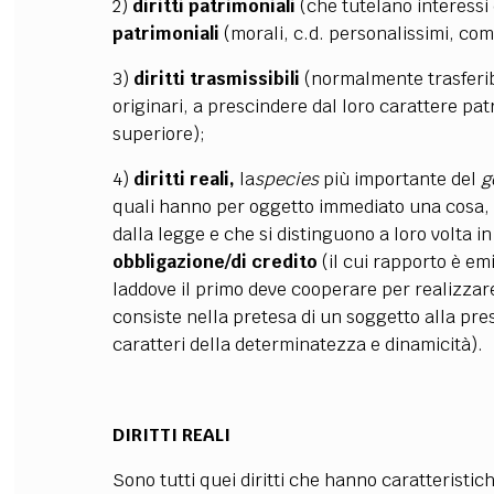
2)
diritti patrimoniali
(che tutelano interessi 
patrimoniali
(morali, c.d. personalissimi, come il
3)
diritti trasmissibili
(normalmente trasferibi
originari, a prescindere dal loro carattere pa
superiore);
4)
diritti reali,
la
species
più importante del
g
quali hanno per oggetto immediato una cosa, 
dalla legge e che si distinguono a loro volta i
obbligazione/di credito
(il cui rapporto è em
laddove il primo deve cooperare per realizzare
consiste nella pretesa di un soggetto alla pres
caratteri della determinatezza e dinamicità).
DIRITTI REALI
Sono tutti quei diritti che hanno caratteristich