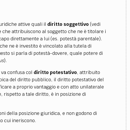
ridiche attive quali il
diritto soggettivo
(vedi
ve che attribuiscono al soggetto che ne è titolare i
capo direttamente a lui (es. potestà parentale).
e ne è investito è vincolato alla tutela di
questo si parla di potestà-dovere, quale potere di
us
).
n va confusa col
diritto potestativo
, attribuito
ica del diritto pubblico, il diritto potestativo del
ificare a proprio vantaggio e con atto unilaterale
 rispetto a tale diritto, è in posizione di
ni della posizione giuridica, e non godono di
o cui ineriscono.