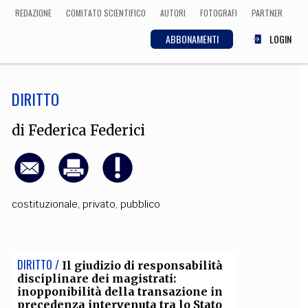
REDAZIONE
COMITATO SCIENTIFICO
AUTORI
FOTOGRAFI
PARTNER
ABBONAMENTI
LOGIN
DIRITTO
SCIENZA
ECONOMIA
Matematica, Fisica,
di
Federica Federici
Biologia, Cifrematica,
Medicina
costituzionale
,
privato
,
pubblico
CULTURA
 Cinema, Musica,
Letteratura
DIRITTO /
Il giudizio di responsabilità
disciplinare dei magistrati:
inopponibilità della transazione in
precedenza intervenuta tra lo Stato