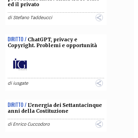
ed il privato
OLLABORA CON NOI
di
Stefano Taddeucci
DIRITTO /
ChatGPT, privacy e
Copyright. Problemi e opportunità
di
iusgate
DIRITTO /
L’energia dei Settantacinque
anni della Costituzione
di
Enrico Cuccodoro