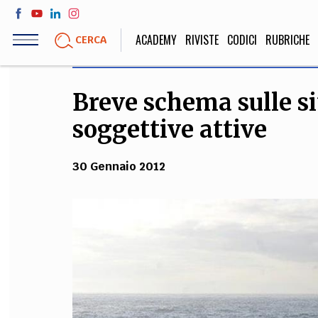
Salta
al
ACADEMY
RIVISTE
CODICI
RUBRICHE
CERCA
contenuto
principale
Breve schema sulle si
LIFE STYLE
SOCIETÀ
soggettive attive
Sport, Cucina, Viaggi,
Politica, Attua
Moda
Educazione, Lavor
30 Gennaio 2012
STORIA E FILO
Scienze stori
umanistiche, Re