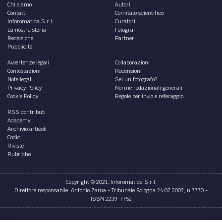
Chi siamo
Autori
Contatti
Comitato scientifico
Inforomatica S.r.l.
Curatori
La nostra storia
Fotografi
Redazione
Partner
Pubblicità
Avvertenze legali
Collaborazioni
Contestazioni
Recensioni
Note legali
Sei un fotografo?
Privacy Policy
Norme redazionali generali
Cookie Policy
Regole per invio e referaggio
RSS contributi
Academy
Archivio articoli
Codici
Riviste
Rubriche
Copyright © 2021, Inforomatica S.r.l.
Direttore responsabile: Antonio Zama - Tribunale Bologna 24.07.2007, n.7770 -
ISSN 2239-7752