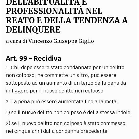
DELL’ABITUALITÀ E
EXTRA
PROFESSIONALITÀ NEL
CODICI
RUBRICHE
LIBRI
PROCEEDINGS
PUBBLICITÀ
CONTATTI
REATO E DELLA TENDENZA A
DELINQUERE
SOCIAL MEDIA
a cura di
Vincenzo Giuseppe Giglio
Art. 99 - Recidiva
1. Chi, dopo essere stato condannato per un delitto
non colposo, ne commette un altro, può essere
sottoposto ad un aumento di un terzo della pena da
infliggere per il nuovo delitto non colposo.
2. La pena può essere aumentata fino alla metà:
1) se il nuovo delitto non colposo è della stessa indole;
2) se il nuovo delitto non colposo è stato commesso
nei cinque anni dalla condanna precedente;