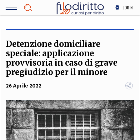
Salta
LOGIN
al
contenuto
DIRITTO
principale
ECONOMIA
SOCIETÀ
Detenzione domiciliare
MEDICINA
speciale: applicazione
SCIENZA
provvisoria in caso di grave
STORIA E FILOSOFIA
pregiudizio per il minore
INNOVAZIONE
26 Aprile 2022
ALTRO
TEAM
FILODIRITTO
REDAZIONE
COMITATO SCIENTIFICO
AUTORI
CURATORI
FOTOGRAFI
PARTNER
COLLABORA CON NOI