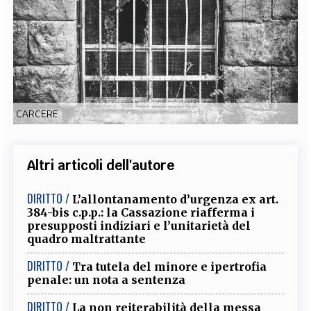
EXTRA
CODICI
RUBRICHE
LIBRI
PROCEEDINGS
PUBBLICITÀ
CONTATTI
SOCIAL MEDIA
CARCERE
Altri articoli dell'autore
DIRITTO /
L’allontanamento d’urgenza ex art.
384-bis c.p.p.: la Cassazione riafferma i
presupposti indiziari e l’unitarietà del
quadro maltrattante
DIRITTO /
Tra tutela del minore e ipertrofia
penale: un nota a sentenza
DIRITTO /
La non reiterabilità della messa