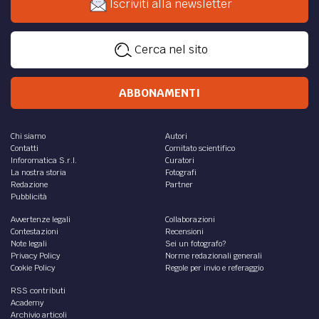
Iscriviti alla newsletter
Cerca nel sito
ABBONAMENTI
Chi siamo
Autori
Contatti
Comitato scientifico
Inforomatica S.r.l.
Curatori
La nostra storia
Fotografi
Redazione
Partner
Pubblicità
Avvertenze legali
Collaborazioni
Contestazioni
Recensioni
Note legali
Sei un fotografo?
Privacy Policy
Norme redazionali generali
Cookie Policy
Regole per invio e referaggio
RSS contributi
Academy
Archivio articoli