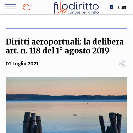
Salta
LOGIN
al
contenuto
DIRITTO
principale
ECONOMIA
SOCIETÀ
Diritti aeroportuali: la delibera
MEDICINA
art. n. 118 del 1° agosto 2019
SCIENZA
01 Luglio 2021
STORIA E FILOSOFIA
INNOVAZIONE
ALTRO
TEAM
FILODIRITTO
REDAZIONE
COMITATO SCIENTIFICO
AUTORI
CURATORI
FOTOGRAFI
PARTNER
COLLABORA CON NOI