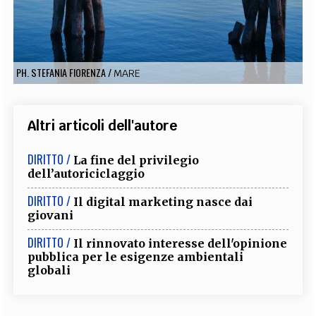
EXTRA
CODICI
RUBRICHE
LIBRI
PROCEEDINGS
PUBBLICITÀ
CONTATTI
PH. STEFANIA FIORENZA
/
MARE
SOCIAL MEDIA
Altri articoli dell'autore
DIRITTO /
La fine del privilegio
dell’autoriciclaggio
DIRITTO /
Il digital marketing nasce dai
giovani
DIRITTO /
Il rinnovato interesse dell'opinione
pubblica per le esigenze ambientali
globali