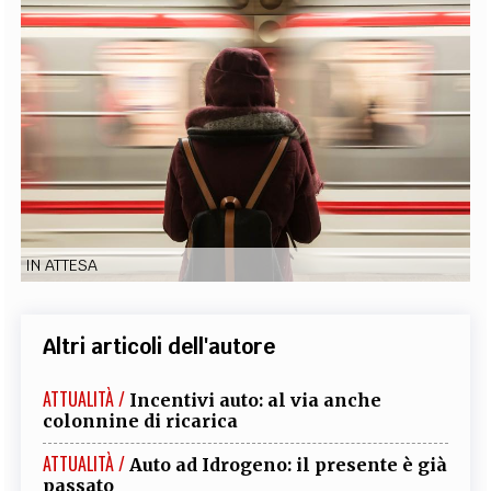
EXTRA
CODICI
RUBRICHE
LIBRI
PROCEEDINGS
PUBBLICITÀ
CONTATTI
SOCIAL MEDIA
IN ATTESA
Altri articoli dell'autore
ATTUALITÀ /
Incentivi auto: al via anche
colonnine di ricarica
ATTUALITÀ /
Auto ad Idrogeno: il presente è già
passato