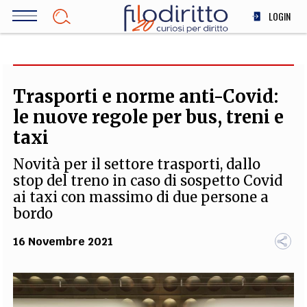
Salta
LOGIN
al
contenuto
DIRITTO
principale
ECONOMIA
SOCIETÀ
Trasporti e norme anti-Covid:
MEDICINA
le nuove regole per bus, treni e
SCIENZA
taxi
STORIA E FILOSOFIA
Novità per il settore trasporti, dallo
INNOVAZIONE
stop del treno in caso di sospetto Covid
ALTRO
ai taxi con massimo di due persone a
bordo
16 Novembre 2021
TEAM
FILODIRITTO
REDAZIONE
COMITATO SCIENTIFICO
AUTORI
CURATORI
FOTOGRAFI
PARTNER
COLLABORA CON NOI