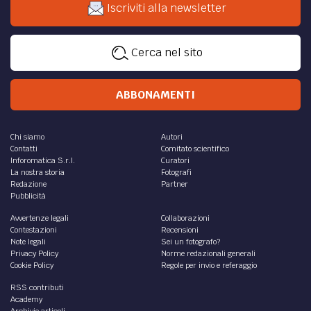
Iscriviti alla newsletter
Cerca nel sito
ABBONAMENTI
Chi siamo
Autori
Contatti
Comitato scientifico
Inforomatica S.r.l.
Curatori
La nostra storia
Fotografi
Redazione
Partner
Pubblicità
Avvertenze legali
Collaborazioni
Contestazioni
Recensioni
Note legali
Sei un fotografo?
Privacy Policy
Norme redazionali generali
Cookie Policy
Regole per invio e referaggio
RSS contributi
Academy
Archivio articoli