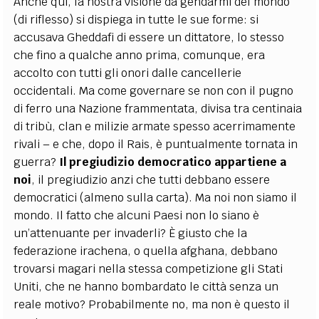
Anche qui, la nostra visione da gendarmi del mondo
(di riflesso) si dispiega in tutte le sue forme: si
accusava Gheddafi di essere un dittatore, lo stesso
che fino a qualche anno prima, comunque, era
accolto con tutti gli onori dalle cancellerie
occidentali. Ma come governare se non con il pugno
di ferro una Nazione frammentata, divisa tra centinaia
di tribù, clan e milizie armate spesso acerrimamente
rivali – e che, dopo il Rais, è puntualmente tornata in
guerra?
Il pregiudizio democratico appartiene a
noi
, il pregiudizio anzi che tutti debbano essere
democratici (almeno sulla carta). Ma noi non siamo il
mondo. Il fatto che alcuni Paesi non lo siano è
un’attenuante per invaderli? È giusto che la
federazione irachena, o quella afghana, debbano
trovarsi magari nella stessa competizione gli Stati
Uniti, che ne hanno bombardato le città senza un
reale motivo? Probabilmente no, ma non è questo il