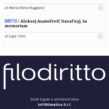
di
Maria Elena Ruggiano
DIRITTO /
Aleksej Anatol'evič Naval'nyj. In
memoriam
di
Capt. Flint
Sede legale e amministrativa
InFOROmatica S.r.l.