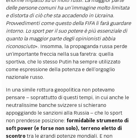
enorme impatto su di molti russi. La maggior parte
delle persone comuni ha un’immagine molto limitata
e distorta di ciò che sta accadendo in Ucraina.
Provvedimenti come questo della FIFA li farà guardare
intorno. Lo sport per il suo potere è più essenziale di
quanto la maggior parte degli opinionisti abbia
riconosciuto
». Insomma, la propaganda russa perde
un’importante freccia nella sua faretra: quella
sportiva, che lo stesso Putin ha sempre utilizzato
come espressione della potenza e dell’orgoglio
nazionale russo.
In una simile rottura geopolitica non potevamo
pensare – soprattutto di questi tempi, in cui anche le
neutralissime banche svizzere si schierano
appoggiando le sanzioni alla Russia – che lo sport
non prendesse posizione:
formidabile strumento di
soft power (e forse non solo),
terreno eletto di
scontro
tra le grandi potenze mondiali. E non