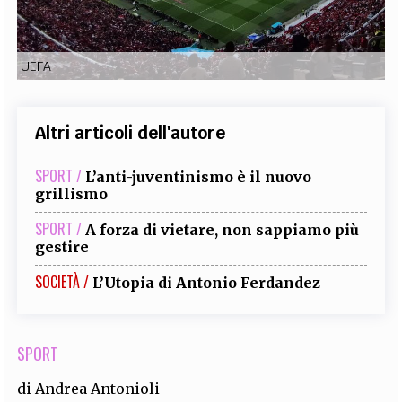
EXTRA
CODICI
RUBRICHE
LIBRI
PROCEEDINGS
PUBBLICITÀ
CONTATTI
UEFA
SOCIAL MEDIA
Altri articoli dell'autore
SPORT /
L’anti-juventinismo è il nuovo
grillismo
SPORT /
A forza di vietare, non sappiamo più
gestire
SOCIETÀ /
L’Utopia di Antonio Ferdandez
SPORT
di
Andrea Antonioli