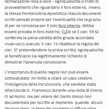
dichiarazione resa a voce - ogniqualvolta si tratti di
provvedimenti che riguardano il foro esterno. Invero,
la stessa Penitenzieria Apostolica rilascia documenti
scritti pensati proprio per l'eventualità che la grazia,
di per sé concessa per il solo
foro interno
, debba
essere provata in foro esterno;
[13]
e se il can. 59 §2
conferma la piena validità delle grazie accordate
vivae vocis oraculo
, il can. 74 ribadisce la regola del
can. 37 pretendendone la prova scritta, ogniqualvolta
al beneficiario sia legittimamente richiesto di
dimostrar l'avvenuta concessione.
L'importanza di questa regola non può essere
sottovalutata: mi limito a citare un caso celebre,
l'indulgenza della Porziuncola, che sarebbe stata
ottenuta da S. Francesco durante una visita di Onorio
III ad Assisi, ma per volere del Santo stesso non
documentata per iscritto al momento; quando, alcuni
decenni dopo, la fama del privilegio si diffuse oltre