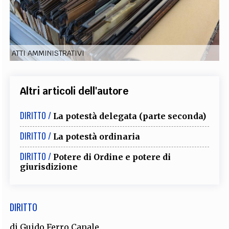
EXTRA
CODICI
RUBRICHE
LIBRI
PROCEEDINGS
PUBBLICITÀ
CONTATTI
ATTI AMMINISTRATIVI
SOCIAL MEDIA
Altri articoli dell'autore
DIRITTO /
La potestà delegata (parte seconda)
DIRITTO /
La potestà ordinaria
DIRITTO /
Potere di Ordine e potere di
giurisdizione
DIRITTO
di
Guido Ferro Canale