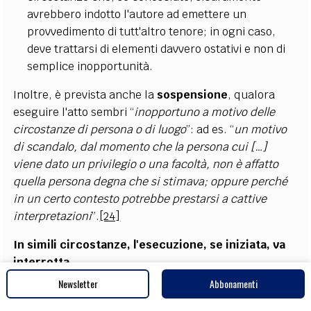
avrebbero indotto l'autore ad emettere un
provvedimento di tutt'altro tenore; in ogni caso,
deve trattarsi di elementi davvero ostativi e non di
semplice inopportunità.
Inoltre, è prevista anche la
sospensione
, qualora
eseguire l'atto sembri “
inopportuno a motivo delle
circostanze di persona o di luogo
”: ad es. “
un motivo
di scandalo, dal momento che la persona cui […]
viene dato un privilegio o una facoltà, non è affatto
quella persona degna che si stimava; oppure perché
in un certo contesto potrebbe prestarsi a cattive
interpretazioni
”.
[24]
In simili circostanze, l'esecuzione, se iniziata, va
interrotta
.
Newsletter
Abbonamenti
Tanto nei casi di rifiuto quanto di sospensione,
l'esecutore è tenuto a ricorrere immediatamente