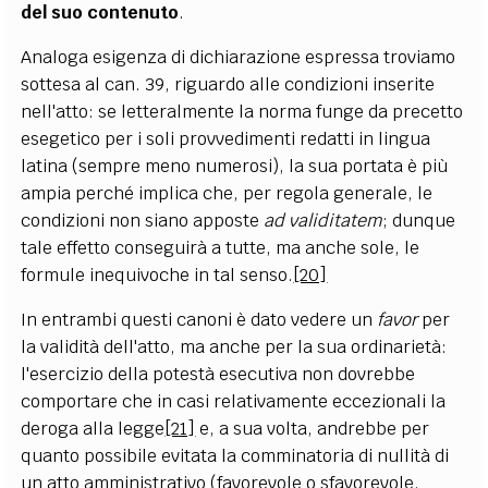
del suo contenuto
.
Analoga esigenza di dichiarazione espressa troviamo
sottesa al can. 39, riguardo alle condizioni inserite
nell'atto: se letteralmente la norma funge da precetto
esegetico per i soli provvedimenti redatti in lingua
latina (sempre meno numerosi), la sua portata è più
ampia perché implica che, per regola generale, le
condizioni non siano apposte
ad validitatem
; dunque
tale effetto conseguirà a tutte, ma anche sole, le
formule inequivoche in tal senso.
[20]
In entrambi questi canoni è dato vedere un
favor
per
la validità dell'atto, ma anche per la sua ordinarietà:
l'esercizio della potestà esecutiva non dovrebbe
comportare che in casi relativamente eccezionali la
deroga alla legge
[21]
e, a sua volta, andrebbe per
quanto possibile evitata la comminatoria di nullità di
un atto amministrativo (favorevole o sfavorevole,