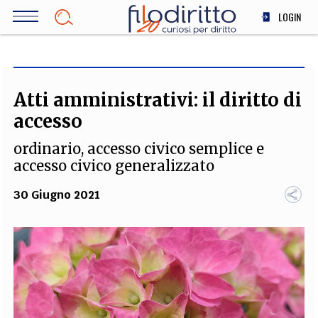
Salta
LOGIN
al
contenuto
DIRITTO
principale
ECONOMIA
SOCIETÀ
Atti amministrativi: il diritto di
MEDICINA
accesso
SCIENZA
ordinario, accesso civico semplice e
STORIA E FILOSOFIA
accesso civico generalizzato
INNOVAZIONE
30 Giugno 2021
ALTRO
TEAM
FILODIRITTO
REDAZIONE
COMITATO SCIENTIFICO
AUTORI
CURATORI
FOTOGRAFI
PARTNER
COLLABORA CON NOI