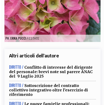
EXTRA
CODICI
RUBRICHE
LIBRI
PROCEEDINGS
PUBBLICITÀ
CONTATTI
SOCIAL MEDIA
PH. ERIKA PUCCI
/
ESTATE
Altri articoli dell'autore
DIRITTO /
Conflitto di interesse del dirigente
del personale: brevi note sul parere ANAC
del 9 Luglio 2025
DIRITTO /
Sottoscrizione del contratto
collettivo integrativo oltre l’esercizio di
riferimento
DIRITTO /
Le nuove famiglie professionali: