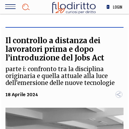
Salta
LOGIN
al
contenuto
DIRITTO
principale
ECONOMIA
SOCIETÀ
Il controllo a distanza dei
MEDICINA
lavoratori prima e dopo
SCIENZA
l’introduzione del Jobs Act
STORIA E FILOSOFIA
parte i: confronto tra la disciplina
INNOVAZIONE
originaria e quella attuale alla luce
ALTRO
dell’emersione delle nuove tecnologie
18 Aprile 2024
TEAM
FILODIRITTO
REDAZIONE
COMITATO SCIENTIFICO
AUTORI
CURATORI
FOTOGRAFI
PARTNER
COLLABORA CON NOI