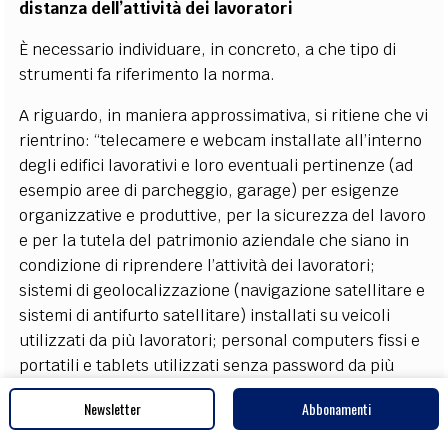
distanza dell’attività dei lavoratori
È necessario individuare, in concreto, a che tipo di
strumenti fa riferimento la norma.
A riguardo, in maniera approssimativa, si ritiene che vi
rientrino: “telecamere e webcam installate all’interno
degli edifici lavorativi e loro eventuali pertinenze (ad
esempio aree di parcheggio, garage) per esigenze
organizzative e produttive, per la sicurezza del lavoro
e per la tutela del patrimonio aziendale che siano in
condizione di riprendere l’attività dei lavoratori;
sistemi di geolocalizzazione (navigazione satellitare e
sistemi di antifurto satellitare) installati su veicoli
utilizzati da più lavoratori; personal computers fissi e
portatili e tablets utilizzati senza password da più
lavoratori; telefoni cellulari (anche del tipo
Newsletter
Abbonamenti
smartphone) utilizzati senza codici personali da più
lavoratori; centralino telefonico elettronico;