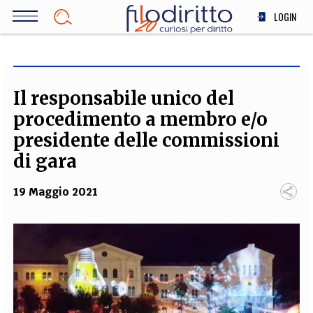
Salta
LOGIN
al
contenuto
DIRITTO
principale
ECONOMIA
SOCIETÀ
Il responsabile unico del
MEDICINA
procedimento a membro e/o
SCIENZA
presidente delle commissioni
STORIA E FILOSOFIA
di gara
INNOVAZIONE
19 Maggio 2021
ALTRO
TEAM
FILODIRITTO
REDAZIONE
COMITATO SCIENTIFICO
AUTORI
CURATORI
FOTOGRAFI
PARTNER
COLLABORA CON NOI