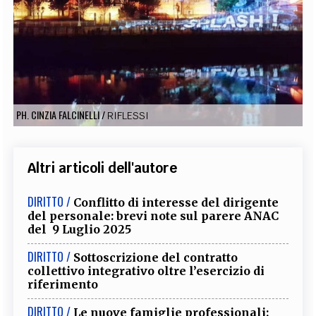
EXTRA
CODICI
RUBRICHE
LIBRI
PROCEEDINGS
PUBBLICITÀ
CONTATTI
SOCIAL MEDIA
PH. CINZIA FALCINELLI
/
RIFLESSI
Altri articoli dell'autore
DIRITTO /
Conflitto di interesse del dirigente
del personale: brevi note sul parere ANAC
del 9 Luglio 2025
DIRITTO /
Sottoscrizione del contratto
collettivo integrativo oltre l’esercizio di
riferimento
DIRITTO /
Le nuove famiglie professionali: