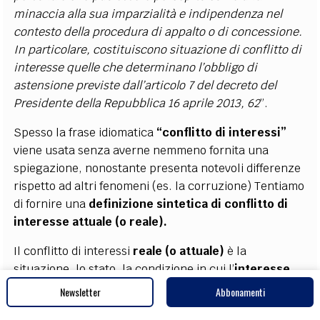
minaccia alla sua imparzialità e indipendenza nel
contesto della procedura di appalto o di concessione.
In particolare, costituiscono situazione di conflitto di
interesse quelle che determinano l’obbligo di
astensione previste dall’articolo 7 del decreto del
Presidente della Repubblica 16 aprile 2013, 62
”.
Spesso la frase idiomatica
“conflitto di interessi”
viene usata senza averne nemmeno fornita una
spiegazione, nonostante presenta notevoli differenze
rispetto ad altri fenomeni (es. la corruzione) Tentiamo
di fornire una
definizione sintetica di conflitto di
interesse attuale (o reale).
Il conflitto di interessi
reale (o attuale)
è la
situazione, lo stato, la condizione in cui l’
interesse
secondario
(finanziario o non finanziario) di una
Newsletter
Abbonamenti
persona (agente)
tende a interferire
con l’
interesse