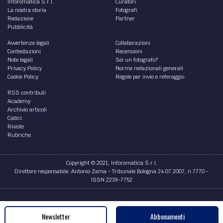
Inforomatica S.r.l.
Curatori
La nostra storia
Fotografi
Redazione
Partner
Pubblicità
Avvertenze legali
Collaborazioni
Contestazioni
Recensioni
Note legali
Sei un fotografo?
Privacy Policy
Norme redazionali generali
Cookie Policy
Regole per invio e referaggio
RSS contributi
Academy
Archivio articoli
Codici
Riviste
Rubriche
Copyright © 2021, Inforomatica S.r.l.
Direttore responsabile: Antonio Zama - Tribunale Bologna 24.07.2007, n.7770 -
ISSN 2239-7752
Credits
Newsletter
Abbonamenti