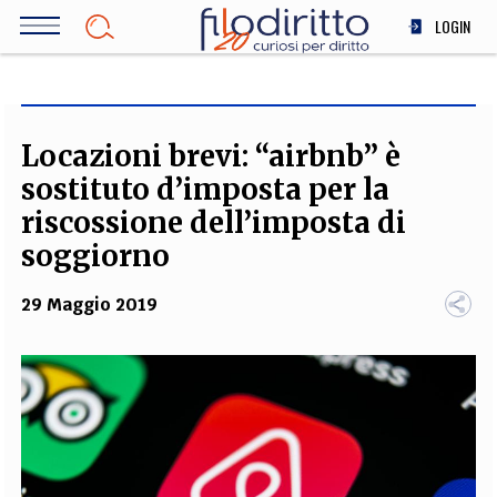
Salta
LOGIN
al
contenuto
DIRITTO
principale
ECONOMIA
SOCIETÀ
Locazioni brevi: “airbnb” è
MEDICINA
sostituto d’imposta per la
SCIENZA
riscossione dell’imposta di
STORIA E FILOSOFIA
soggiorno
INNOVAZIONE
29 Maggio 2019
ALTRO
TEAM
FILODIRITTO
REDAZIONE
COMITATO SCIENTIFICO
AUTORI
CURATORI
FOTOGRAFI
PARTNER
COLLABORA CON NOI