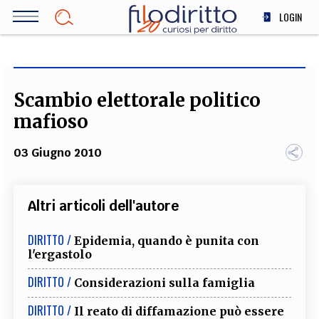
Salta
LOGIN
al
contenuto
DIRITTO
principale
ECONOMIA
SOCIETÀ
Scambio elettorale politico
MEDICINA
mafioso
SCIENZA
03 Giugno 2010
STORIA E FILOSOFIA
INNOVAZIONE
ALTRO
Altri articoli dell'autore
DIRITTO /
Epidemia, quando è punita con
TEAM
l'ergastolo
FILODIRITTO
REDAZIONE
COMITATO SCIENTIFICO
AUTORI
CURATORI
DIRITTO /
Considerazioni sulla famiglia
FOTOGRAFI
PARTNER
COLLABORA CON NOI
DIRITTO /
Il reato di diffamazione può essere