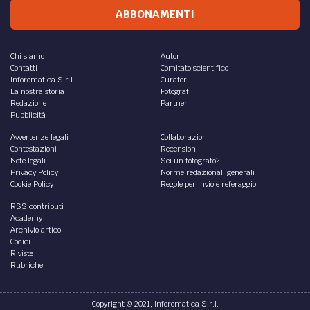
ABBONAMENTI
Chi siamo
Autori
Contatti
Comitato scientifico
Inforomatica S.r.l.
Curatori
La nostra storia
Fotografi
Redazione
Partner
Pubblicità
Avvertenze legali
Collaborazioni
Contestazioni
Recensioni
Note legali
Sei un fotografo?
Privacy Policy
Norme redazionali generali
Cookie Policy
Regole per invio e referaggio
RSS contributi
Academy
Archivio articoli
Codici
Riviste
Rubriche
Copyright © 2021, Inforomatica S.r.l.