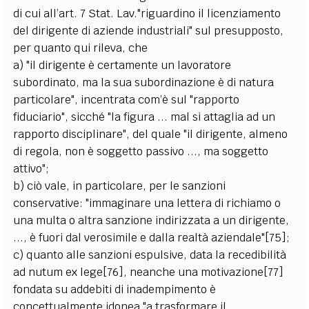
di cui all’art. 7 Stat. Lav."riguardino il licenziamento
del dirigente di aziende industriali" sul presupposto,
per quanto qui rileva, che
a) "il dirigente è certamente un lavoratore
subordinato, ma la sua subordinazione è di natura
particolare", incentrata com’è sul "rapporto
fiduciario", sicché "la figura ... mal si attaglia ad un
rapporto disciplinare", del quale "il dirigente, almeno
di regola, non è soggetto passivo ..., ma soggetto
attivo";
b) ciò vale, in particolare, per le sanzioni
conservative: "immaginare una lettera di richiamo o
una multa o altra sanzione indirizzata a un dirigente,
..., è fuori dal verosimile e dalla realtà aziendale"[75];
c) quanto alle sanzioni espulsive, data la recedibilità
ad nutum ex lege[76], neanche una motivazione[77]
fondata su addebiti di inadempimento è
concettualmente idonea "a trasformare il