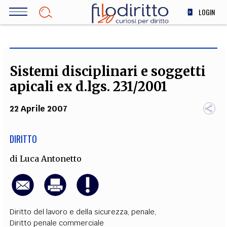
Salta
LOGIN
al
contenuto
DIRITTO
principale
ECONOMIA
SOCIETÀ
Sistemi disciplinari e soggetti
MEDICINA
apicali ex d.lgs. 231/2001
SCIENZA
22 Aprile 2007
STORIA E FILOSOFIA
INNOVAZIONE
DIRITTO
ALTRO
di
Luca Antonetto
TEAM
FILODIRITTO
REDAZIONE
COMITATO SCIENTIFICO
AUTORI
CURATORI
FOTOGRAFI
PARTNER
COLLABORA CON NOI
Diritto del lavoro e della sicurezza
,
penale
,
Diritto penale commerciale