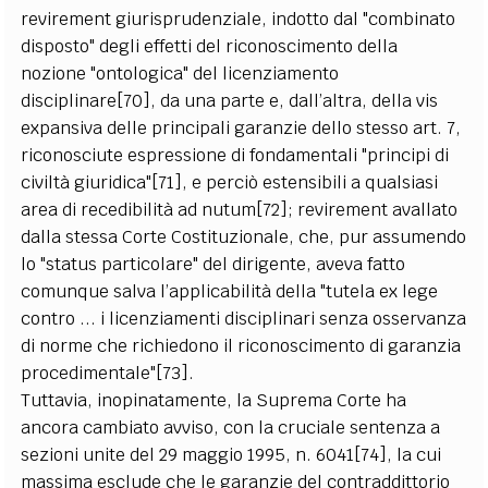
revirement giurisprudenziale, indotto dal "combinato
disposto" degli effetti del riconoscimento della
nozione "ontologica" del licenziamento
disciplinare[70], da una parte e, dall’altra, della vis
expansiva delle principali garanzie dello stesso art. 7,
riconosciute espressione di fondamentali "principi di
civiltà giuridica"[71], e perciò estensibili a qualsiasi
area di recedibilità ad nutum[72]; revirement avallato
dalla stessa Corte Costituzionale, che, pur assumendo
lo "status particolare" del dirigente, aveva fatto
comunque salva l’applicabilità della "tutela ex lege
contro ... i licenziamenti disciplinari senza osservanza
di norme che richiedono il riconoscimento di garanzia
procedimentale"[73].
Tuttavia, inopinatamente, la Suprema Corte ha
ancora cambiato avviso, con la cruciale sentenza a
sezioni unite del 29 maggio 1995, n. 6041[74], la cui
massima esclude che le garanzie del contraddittorio