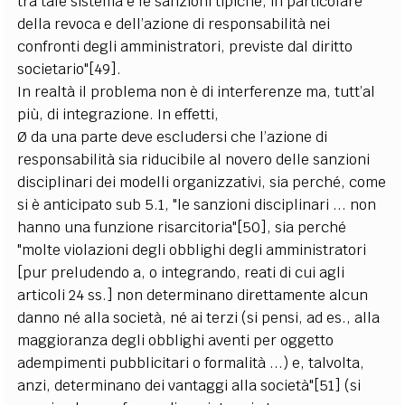
tra tale sistema e le sanzioni tipiche, in particolare
della revoca e dell’azione di responsabilità nei
confronti degli amministratori, previste dal diritto
societario"[49].
In realtà il problema non è di interferenze ma, tutt’al
più, di integrazione. In effetti,
Ø da una parte deve escludersi che l’azione di
responsabilità sia riducibile al novero delle sanzioni
disciplinari dei modelli organizzativi, sia perché, come
si è anticipato sub 5.1, "le sanzioni disciplinari ... non
hanno una funzione risarcitoria"[50], sia perché
"molte violazioni degli obblighi degli amministratori
[pur preludendo a, o integrando, reati di cui agli
articoli 24 ss.] non determinano direttamente alcun
danno né alla società, né ai terzi (si pensi, ad es., alla
maggioranza degli obblighi aventi per oggetto
adempimenti pubblicitari o formalità ...) e, talvolta,
anzi, determinano dei vantaggi alla società"[51] (si