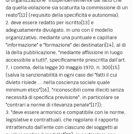
di organizzazione "indipendentemente dal fatto che
da quella violazione sia scaturita la commissione di un
reato"[12] (requisito della specificità e autonomia);
2. deve essere redatto per iscritto[13] e
adeguatamente divulgato, in uno con il modello
organizzativo, mediante una puntuale e capillare
"informazione" e "formazione" dei destinatari[14], al di
là della pubblicazione, "mediante affissione in luogo
accessibile a tutti", specificamente prescritta dall’art.
7, I comma, della legge 20 maggio 1970, n. 300[15]
(salva la sanzionabilità in ogni caso dei "fatti il cui
divieto risiede ... nella coscienza sociale quale
minimum etico"[16], "riconoscibili come illeciti senza
necessità di specifica previsione", in particolare se
"contrari a norme di rilevanza penale"[17]);
3. "deve essere armonico e compatibile con le norme,
legislative e contrattuali, che regolano il rapporto
intrattenuto dall’ente con ciascuno dei soggetti ai