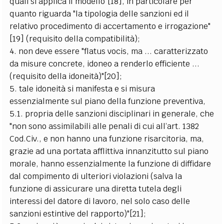
quali si applica il modello"[18], in particolare per
quanto riguarda "la tipologia delle sanzioni ed il
relativo procedimento di accertamento e irrogazione"
[19] (requisito della compatibilità);
4. non deve essere "flatus vocis, ma ... caratterizzato
da misure concrete, idoneo a renderlo efficiente ...
(requisito della idoneità)"[20];
5. tale idoneità si manifesta e si misura
essenzialmente sul piano della funzione preventiva,
5.1. propria delle sanzioni disciplinari in generale, che
"non sono assimilabili alle penali di cui all’art. 1382
Cod.Civ., e non hanno una funzione risarcitoria, ma,
grazie ad una portata afflittiva innanzitutto sul piano
morale, hanno essenzialmente la funzione di diffidare
dal compimento di ulteriori violazioni (salva la
funzione di assicurare una diretta tutela degli
interessi del datore di lavoro, nel solo caso delle
sanzioni estintive del rapporto)"[21];