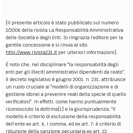
EXTRA
CODICI
RUBRICHE
LIBRI
PROCEEDINGS
PUBBLICITÀ
CONTATTI
[Il presente articolo è stato pubblicato sul numero
2/2006 della rivista La Responsabilità Amministrativa
SOCIAL MEDIA
delle Società e degli Enti. Si ringrazia l’editore per la
gentile concessione e si rinvia al sito
http://www.rivista231.it
per ulteriori informazioni].
È noto che, nel disciplinare "la responsabilità degli
enti per gli illeciti amministrativi dipendenti da reato",
il decreto legislativo 8 giugno 2001, n. 231, attribuisce
un ruolo cruciale ai "modelli di organizzazione e di
gestione idonei a prevenire reati della specie di quello
verificatosi". In effetti, come hanno puntualmente
riconosciuto la dottrina[1] e la giurisprudenza, "il
modello è criterio di esclusione della responsabilità
dell’ente ex art. 6, I comma, ed ex art. 7; è criterio di
riduzione della sanzione pecuniaria ex art. 12;