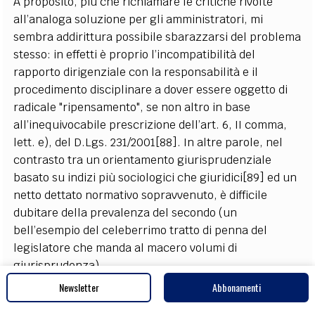
A proposito, più che richiamare le critiche rivolte
all’analoga soluzione per gli amministratori, mi
sembra addirittura possibile sbarazzarsi del problema
stesso: in effetti è proprio l’incompatibilità del
rapporto dirigenziale con la responsabilità e il
procedimento disciplinare a dover essere oggetto di
radicale "ripensamento", se non altro in base
all’inequivocabile prescrizione dell’art. 6, II comma,
lett. e), del D.Lgs. 231/2001[88]. In altre parole, nel
contrasto tra un orientamento giurisprudenziale
basato su indizi più sociologici che giuridici[89] ed un
netto dettato normativo sopravvenuto, è difficile
dubitare della prevalenza del secondo (un
bell’esempio del celeberrimo tratto di penna del
legislatore che manda al macero volumi di
giurisprudenza).
In realtà - al di là della sua inevitabile portata nello
Newsletter
Abbonamenti
speciale dominio applicativo del D.Lgs. 231/2001, dove