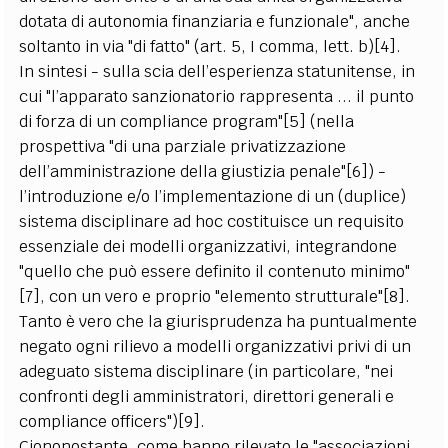
dotata di autonomia finanziaria e funzionale", anche
soltanto in via "di fatto" (art. 5, I comma, lett. b)[4].
In sintesi - sulla scia dell’esperienza statunitense, in
cui "l’apparato sanzionatorio rappresenta ... il punto
di forza di un compliance program"[5] (nella
prospettiva "di una parziale privatizzazione
dell’amministrazione della giustizia penale"[6]) -
l’introduzione e/o l’implementazione di un (duplice)
sistema disciplinare ad hoc costituisce un requisito
essenziale dei modelli organizzativi, integrandone
"quello che può essere definito il contenuto minimo"
[7], con un vero e proprio "elemento strutturale"[8].
Tanto è vero che la giurisprudenza ha puntualmente
negato ogni rilievo a modelli organizzativi privi di un
adeguato sistema disciplinare (in particolare, "nei
confronti degli amministratori, direttori generali e
compliance officers")[9].
Ciononostante, come hanno rilevato le "associazioni