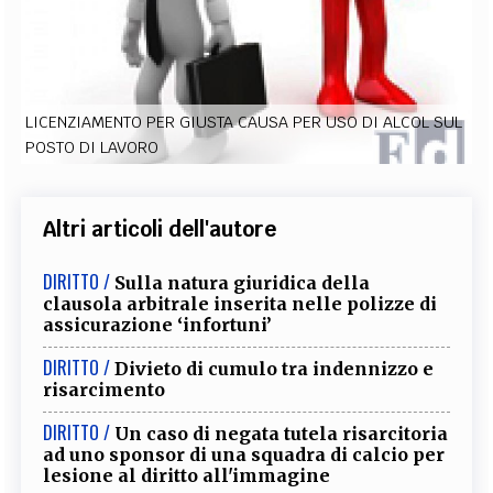
EXTRA
CODICI
RUBRICHE
LIBRI
PROCEEDINGS
PUBBLICITÀ
CONTATTI
LICENZIAMENTO PER GIUSTA CAUSA PER USO DI ALCOL SUL
SOCIAL MEDIA
POSTO DI LAVORO
Altri articoli dell'autore
DIRITTO /
Sulla natura giuridica della
clausola arbitrale inserita nelle polizze di
assicurazione ‘infortuni’
DIRITTO /
Divieto di cumulo tra indennizzo e
risarcimento
DIRITTO /
Un caso di negata tutela risarcitoria
ad uno sponsor di una squadra di calcio per
lesione al diritto all'immagine