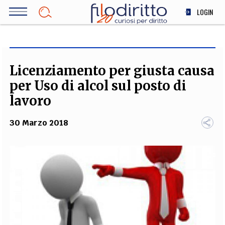
Salta
LOGIN
al
contenuto
DIRITTO
principale
ECONOMIA
SOCIETÀ
Licenziamento per giusta causa
MEDICINA
per Uso di alcol sul posto di
SCIENZA
lavoro
STORIA E FILOSOFIA
30 Marzo 2018
INNOVAZIONE
ALTRO
TEAM
FILODIRITTO
REDAZIONE
COMITATO SCIENTIFICO
AUTORI
CURATORI
FOTOGRAFI
PARTNER
COLLABORA CON NOI