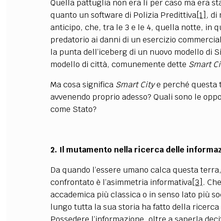
Quella pattuglia non era lì per caso ma era st
quanto un software di Polizia Predittiva
[1]
, d
anticipo, che, tra le 3 e le 4, quella notte, i
predatorio ai danni di un esercizio commerciale
la punta dell’iceberg di un nuovo modello di 
modello di città, comunemente dette
Smart Ci
Ma cosa significa
Smart City
e perché questa t
avvenendo proprio adesso? Quali sono le opport
come Stato?
2. Il mutamento nella ricerca delle informaz
Da quando l’essere umano calca questa terra, 
confrontato è l’asimmetria informativa
[3]
. Ch
accademica più classica o in senso lato più s
lungo tutta la sua storia ha fatto della ricerc
Possedere l’informazione, oltre a saperla dec