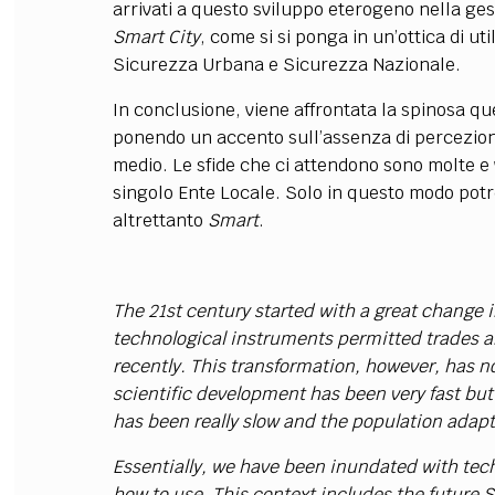
arrivati a questo sviluppo eterogeno nella gest
Smart City
, come si si ponga in un’ottica di ut
Sicurezza Urbana e Sicurezza Nazionale.
In conclusione, viene affrontata la spinosa que
ponendo un accento sull’assenza di percezione
medio. Le sfide che ci attendono sono molte 
singolo Ente Locale. Solo in questo modo pot
altrettanto
Smart
.
The 21st century started with a great change 
technological instruments permitted trades a
recently. This transformation, however, has 
scientific development has been very fast but
has been really slow and the population adapt
Essentially, we have been inundated with tec
how to use. This context includes the future 