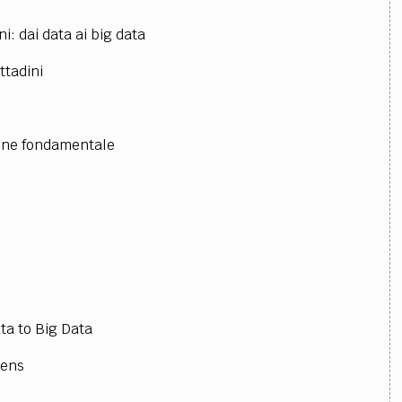
i: dai data ai big data
ittadini
tione fondamentale
ta to Big Data
zens