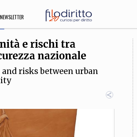
NEWSLETTER
ità e rischi tra
DIRITTO
icurezza nazionale
lità,
o, Esteri
s and risks between urban
ity
SOFIA
INNOVAZIONE
che,
Scienze informatiche,
Arte,
ligione
Architettura, Ingegneria