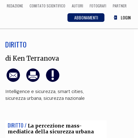
REDAZIONE
COMITATO SCIENTIFICO
AUTORI
FOTOGRAFI
PARTNER
ABBONAMENTI
LOGIN
DIRITTO
SCIENZA
ECONOMIA
Matematica, Fisica,
di
Ken Terranova
Biologia, Cifrematica,
Medicina
Intelligence e sicurezza
,
smart cities
,
CULTURA
sicurezza urbana
,
sicurezza nazionale
 Cinema, Musica,
Letteratura
DIRITTO /
La percezione mass-
mediatica della sicurezza urbana