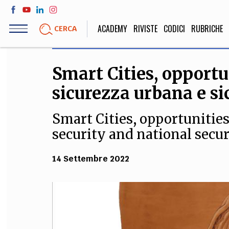
Salta
al
ACADEMY
RIVISTE
CODICI
RUBRICHE
CERCA
contenuto
principale
Smart Cities, opportun
LIFE STYLE
SOCIETÀ
sicurezza urbana e s
Sport, Cucina, Viaggi,
Politica, Attua
Moda
Educazione, Lavor
Smart Cities, opportunitie
security and national secur
STORIA E FILO
14 Settembre 2022
Scienze stori
umanistiche, Re