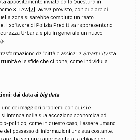
ata appositamente inviata dalla Questura in
i nome X-LAW
[2]
, aveva previsto, con due ore di
n quella zona si sarebbe compiuto un reato
. I software di Polizia Predittiva
rappresentano
Sicurezza Urbana e più in generale un nuovo
ty.
rasformazione da “città classica” a
Smart City
sta
unità e le sfide che ci pone, come individui e
ioni: dai data ai
big data
uno dei maggiori problemi con cui si è
e si intenda nella sua accezione economica ed
ocio-politico, come in questo caso, l’essere umano
a e del possesso di informazioni una sua costante.
ifrare, ha sempre
rappresentato la chiave per