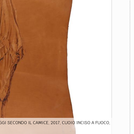
TEAM
AZIONE
COMITATO SCIENTIFICO
AUTORI
CURATORI
FOTOGRAFI
PARTNER
C
EXTRA
CODICI
RUBRICHE
LIBRI
PROCEEDINGS
PUBBLICITÀ
CONTATTI
SOCIAL MEDIA
GI SECONDO IL CAMICE, 2017, CUOIO INCISO A FUOCO,