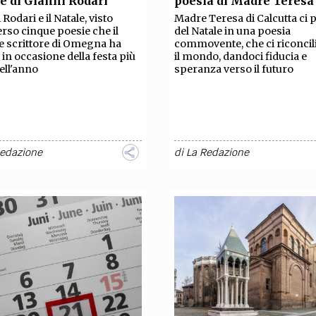
e di Gianni Rodari
poesia di Madre Teresa
TEAM
Rodari e il Natale, visto
Madre Teresa di Calcutta ci 
AZIONE
COMITATO SCIENTIFICO
AUTORI
CURATORI
FOTOGRAFI
PARTNER
C
erso cinque poesie che il
del Natale in una poesia
 scrittore di Omegna ha
commovente, che ci riconcil
o in occasione della festa più
il mondo, dandoci fiducia e
EXTRA
dell'anno
speranza verso il futuro
CODICI
RUBRICHE
LIBRI
PROCEEDINGS
PUBBLICITÀ
CONTATTI
SOCIAL MEDIA
Redazione
di
La Redazione