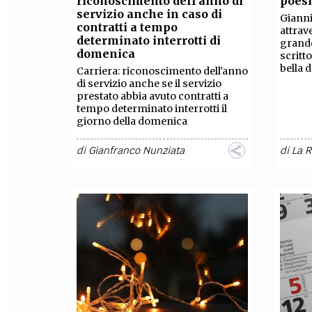
riconoscimento dell'anno di
poesi
servizio anche in caso di
Gianni 
FILODIRITTO
RED
contratti a tempo
attrav
determinato interrotti di
grande
domenica
scritt
bella 
Carriera: riconoscimento dell'anno
di servizio anche se il servizio
prestato abbia avuto contratti a
tempo determinato interrotti il
giorno della domenica
di
Gianfranco Nunziata
di
La 