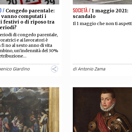
O /
SOCIETÀ /
Congedo parentale:
1 maggio 2021:
 vanno computati i
scandalo
i festivi o di riposo tra
Il 1 maggio che non ti aspetti
eriodi?
periodi di congedo parentale,
voratrici e ai lavoratori è
 fi no al sesto anno di vita
mbino, un'indennità del 30%
etribuzione...
enico Giardino
di
Antonio Zama