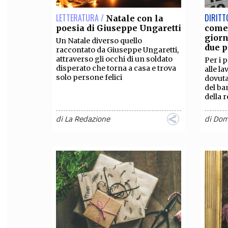
LETTERATURA /
DIRITT
Natale con la
poesia di Giuseppe Ungaretti
come
giorn
Un Natale diverso quello
due p
raccontato da Giuseppe Ungaretti,
attraverso gli occhi di un soldato
Per i 
disperato che torna a casa e trova
alle la
solo persone felici
dovuta
del ba
della r
di
La Redazione
di
Dom