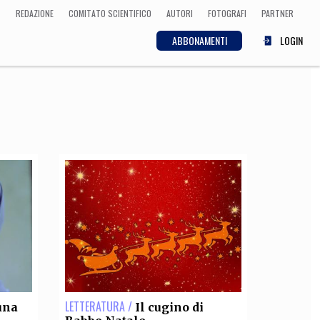
REDAZIONE
COMITATO SCIENTIFICO
AUTORI
FOTOGRAFI
PARTNER
ABBONAMENTI
LOGIN
SCIENZA
ECONOMIA
Matematica, Fisica,
Biologia, Cifrematica,
Medicina
CULTURA
 Cinema, Musica,
Letteratura
LETTERATURA /
una
Il cugino di