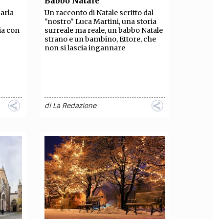
Babbo Natale
parla
Un racconto di Natale scritto dal
OLLABORA CON NOI
"nostro" Luca Martini, una storia
ia con
surreale ma reale, un babbo Natale
strano e un bambino, Ettore, che
non si lascia ingannare
di
La Redazione