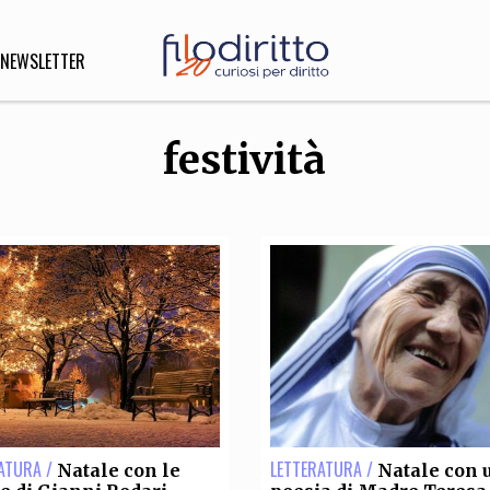
NEWSLETTER
festività
DIRITTO
lità,
o, Esteri
SOFIA
INNOVAZIONE
che,
Scienze informatiche,
Arte,
ligione
Architettura, Ingegneria
ATURA /
LETTERATURA /
Natale con le
Natale con 