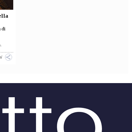
ella
 di
.
i