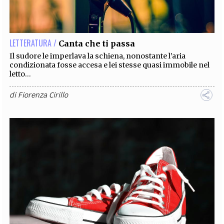
EXTRA
CODICI
RUBRICHE
LIBRI
PROCEEDINGS
PUBBLICITÀ
CONTATTI
LETTERATURA /
Canta che ti passa
SOCIAL MEDIA
Il sudore le imperlava la schiena, nonostante l’aria
condizionata fosse accesa e lei stesse quasi immobile nel
letto...
di
Fiorenza Cirillo