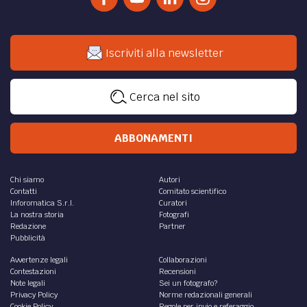
“Io ti conosco, da sempre ti conosco.
Quello che mi hai raccontato è il mio raccolto.
Tra i resti passioni indomate e un aspide velenoso d...
di
Fiorenza Cirillo
LETTERATURA /
Movimenti piccoli
Piccoli movimenti, piccole decisioni, ma piene di costante
coraggio.
di
Fiorenza Cirillo
CULTURA /
Notte stellata
A primavera potevano stare finalmente all’aperto. Per il
terzo giorno consecutivo si trovarono al laghetto, un bel
posto lì in centro città.
di
Fiorenza Cirillo
CULTURA /
Piccola storia d’amore