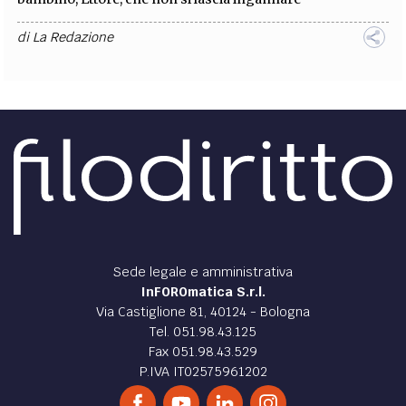
di
La Redazione
LETTERATURA /
Ludĕre
Esiste qualcosa di più dolce dell’illusione? Sirena che canta
e ci incanta
di
Fiorenza Cirillo
LETTERATURA /
Ricordare
Ci si deve fidare per forza. Ci si deve fidare per forza, a un
certo punto, di noi
di
Fiorenza Cirillo
LETTERATURA /
La resa
La resa