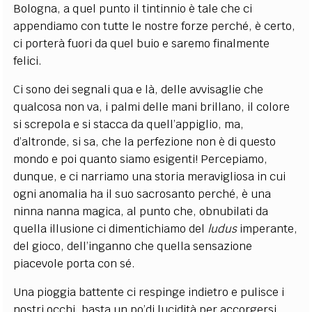
Bologna, a quel punto il tintinnio è tale che ci
appendiamo con tutte le nostre forze perché, è certo,
ci porterà fuori da quel buio e saremo finalmente
felici.
Ci sono dei segnali qua e là, delle avvisaglie che
qualcosa non va, i palmi delle mani brillano, il colore
si screpola e si stacca da quell’appiglio, ma,
d’altronde, si sa, che la perfezione non è di questo
mondo e poi quanto siamo esigenti! Percepiamo,
dunque, e ci narriamo una storia meravigliosa in cui
ogni anomalia ha il suo sacrosanto perché, è una
ninna nanna magica, al punto che, obnubilati da
quella illusione ci dimentichiamo del
ludus
imperante,
del gioco, dell’inganno che quella sensazione
piacevole porta con sé.
Una pioggia battente ci respinge indietro e pulisce i
nostri occhi, basta un po’di lucidità per accorgersi