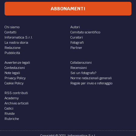
ABBONAMENTI
Chi siamo
Autori
Contatti
Comitato scientifico
Inforomatica S.r.l.
Curatori
La nostra storia
Fotografi
Redazione
Partner
Pubblicità
Avvertenze legali
Collaborazioni
Contestazioni
Recensioni
Note legali
Sei un fotografo?
Privacy Policy
Norme redazionali generali
Cookie Policy
Regole per invio e referaggio
RSS contributi
Academy
Archivio articoli
Codici
Riviste
Rubriche
Copyright © 2021, Inforomatica S.r.l.