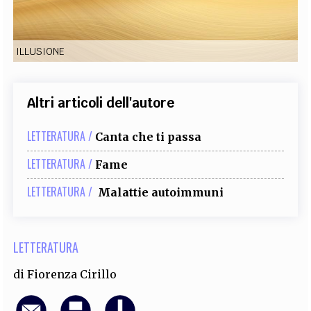
EXTRA
CODICI
RUBRICHE
LIBRI
PROCEEDINGS
PUBBLICITÀ
CONTATTI
ILLUSIONE
SOCIAL MEDIA
Altri articoli dell'autore
LETTERATURA /
Canta che ti passa
LETTERATURA /
Fame
LETTERATURA /
Malattie autoimmuni
LETTERATURA
di
Fiorenza Cirillo