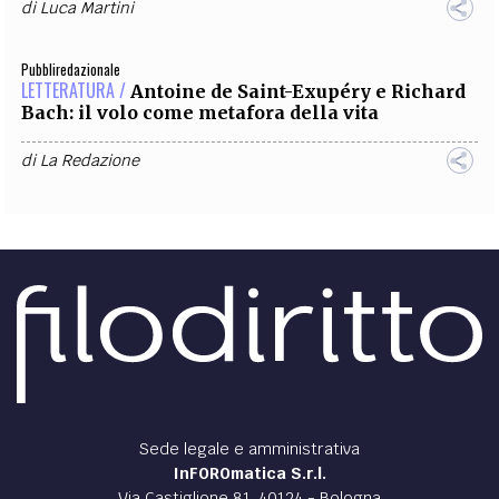
di
Luca Martini
Pubbliredazionale
LETTERATURA /
Antoine de Saint-Exupéry e Richard
Bach: il volo come metafora della vita
di
La Redazione
Sede legale e amministrativa
InFOROmatica S.r.l.
Via Castiglione 81, 40124 - Bologna