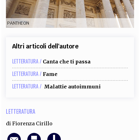
EXTRA
CODICI
RUBRICHE
LIBRI
PROCEEDINGS
PUBBLICITÀ
CONTATTI
PANTHEON
SOCIAL MEDIA
Altri articoli dell'autore
LETTERATURA /
Canta che ti passa
LETTERATURA /
Fame
LETTERATURA /
Malattie autoimmuni
LETTERATURA
di
Fiorenza Cirillo