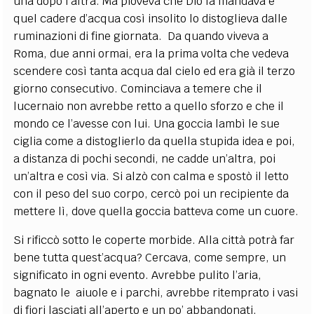
una dopo l’altra. Ma pioveva che Dio la mandava e
quel cadere d’acqua così insolito lo distoglieva dalle
ruminazioni di fine giornata. Da quando viveva a
Roma, due anni ormai, era la prima volta che vedeva
scendere così tanta acqua dal cielo ed era già il terzo
giorno consecutivo. Cominciava a temere che il
lucernaio non avrebbe retto a quello sforzo e che il
mondo ce l’avesse con lui. Una goccia lambì le sue
ciglia come a distoglierlo da quella stupida idea e poi,
a distanza di pochi secondi, ne cadde un’altra, poi
un’altra e così via. Si alzò con calma e spostò il letto
con il peso del suo corpo, cercò poi un recipiente da
mettere lì, dove quella goccia batteva come un cuore.
Si rificcò sotto le coperte morbide. Alla città potrà far
bene tutta quest’acqua? Cercava, come sempre, un
significato in ogni evento. Avrebbe pulito l’aria,
bagnato le aiuole e i parchi, avrebbe ritemprato i vasi
di fiori lasciati all’aperto e un po’ abbandonati,