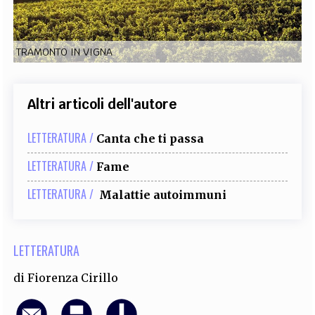
EXTRA
CODICI
RUBRICHE
LIBRI
PROCEEDINGS
PUBBLICITÀ
CONTATTI
TRAMONTO IN VIGNA
SOCIAL MEDIA
Altri articoli dell'autore
LETTERATURA /
Canta che ti passa
LETTERATURA /
Fame
LETTERATURA /
Malattie autoimmuni
LETTERATURA
di
Fiorenza Cirillo