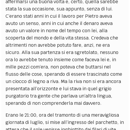
affermarsi una buona volta e, certo, quella sarebbe
stata la sua occasione, sua appunto, senza di lui.
C’erano stati anni in cui il lavoro per Pietro aveva
avuto un senso, anni in cui anche il denaro aveva
avuto un valore in nome del tempo con lei, alla
scoperta del mondo e della vita stessa. Credeva che
altrimenti non avrebbe potuto fare, anzi, ne era
sicuro. Alla sua partenza si era sgretolato, nessuno
ora lo avrebbe tenuto insieme come faceva lei e, in
mille pezzi com’era, non poteva che buttarsi nel
flusso delle cose, sperando di essere trascinato come
un ciocco di legno a riva. Ma la riva non si era ancora
presentata all’orizzonte e lui stava in quel grigio
purgatorio tra gente che parlava un’altra lingua,
sperando di non comprenderla mai davvero.
Erano le 21:00, ora del tramonto di una meravigliosa
giornata di luglio, si mise all’ingresso del parchetto, in
attesa che il sole venisse inghiottito dai filari di vite