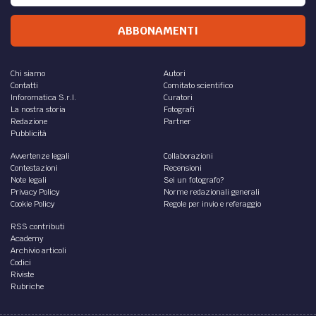
ABBONAMENTI
Chi siamo
Autori
Contatti
Comitato scientifico
Inforomatica S.r.l.
Curatori
La nostra storia
Fotografi
Redazione
Partner
Pubblicità
Avvertenze legali
Collaborazioni
Contestazioni
Recensioni
Note legali
Sei un fotografo?
Privacy Policy
Norme redazionali generali
Cookie Policy
Regole per invio e referaggio
RSS contributi
Academy
Archivio articoli
Codici
Riviste
Rubriche