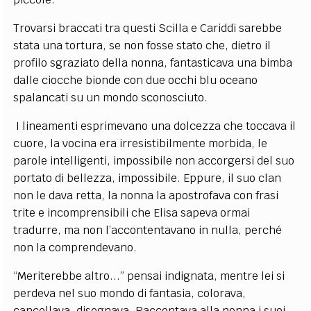
Trovarsi braccati tra questi Scilla e Cariddi sarebbe
stata una tortura, se non fosse stato che, dietro il
profilo sgraziato della nonna, fantasticava una bimba
dalle ciocche bionde con due occhi blu oceano
spalancati su un mondo sconosciuto.
I lineamenti esprimevano una dolcezza che toccava il
cuore, la vocina era irresistibilmente morbida, le
parole intelligenti, impossibile non accorgersi del suo
portato di bellezza, impossibile. Eppure, il suo clan
non le dava retta, la nonna la apostrofava con frasi
trite e incomprensibili che Elisa sapeva ormai
tradurre, ma non l’accontentavano in nulla, perché
non la comprendevano.
“Meriterebbe altro...” pensai indignata, mentre lei si
perdeva nel suo mondo di fantasia, colorava,
cancellava, disegnava. Raccontava alla nonna i suoi