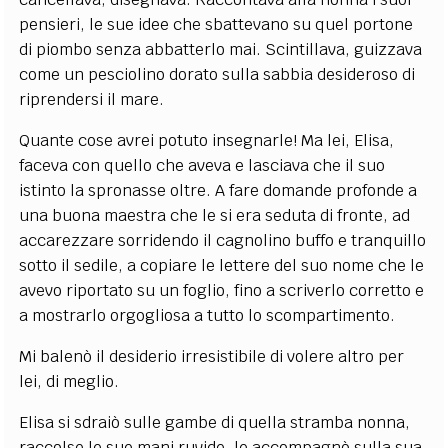
pensieri, le sue idee che sbattevano su quel portone
di piombo senza abbatterlo mai. Scintillava, guizzava
come un pesciolino dorato sulla sabbia desideroso di
riprendersi il mare.
Quante cose avrei potuto insegnarle! Ma lei, Elisa,
faceva con quello che aveva e lasciava che il suo
istinto la spronasse oltre. A fare domande profonde a
una buona maestra che le si era seduta di fronte, ad
accarezzare sorridendo il cagnolino buffo e tranquillo
sotto il sedile, a copiare le lettere del suo nome che le
avevo riportato su un foglio, fino a scriverlo corretto e
a mostrarlo orgogliosa a tutto lo scompartimento.
Mi balenò il desiderio irresistibile di volere altro per
lei, di meglio.
Elisa si sdraiò sulle gambe di quella stramba nonna,
raccolse le sue mani ruvide, le accompagnò sulla sua