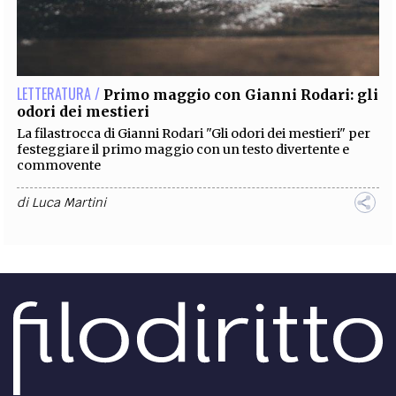
LETTERATURA /
Primo maggio con Gianni Rodari: gli
odori dei mestieri
La filastrocca di Gianni Rodari "Gli odori dei mestieri" per
festeggiare il primo maggio con un testo divertente e
commovente
di
Luca Martini
LETTERATURA /
Il 25 aprile di Gianni Rodari:
Fucilazione
Festeggiamo la liberazione e il 25 aprile con una poesia
struggente e bellissima di Gianni Rodari dal titolo
"Fucilazione".
di
Luca Martini