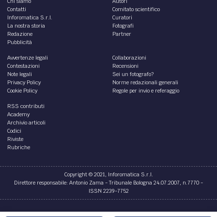
di
Luca Martini
CULTURA /
Il mistero e la grazia. Anna Maria
Ortese e Napoli
Fin dall'inizio della sua vita Anna Maria Ortese sembrò
condannata a un destino di nomade, Il viscerale rapporto
tra la scrittrice e Napoli
di
Lorenzo Terzi
LETTERATURA /
Pound Poeta, Pazzo e Profeta
È schizoide l’atteggiamento dei colti e dei media su Pound:
da una parte non gli perdonano il suo schierarsi col
fascismo
di
Marcello Veneziani
LETTERATURA /
Umberto Eco: le regole per scrivere
bene