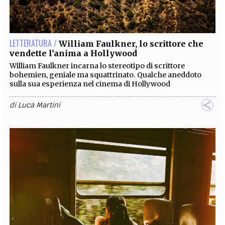
EXTRA
CODICI
RUBRICHE
LIBRI
PROCEEDINGS
PUBBLICITÀ
CONTATTI
LETTERATURA /
William Faulkner, lo scrittore che
vendette l’anima a Hollywood
SOCIAL MEDIA
William Faulkner incarna lo stereotipo di scrittore
bohemien, geniale ma squattrinato. Qualche aneddoto
sulla sua esperienza nel cinema di Hollywood
di
Luca Martini