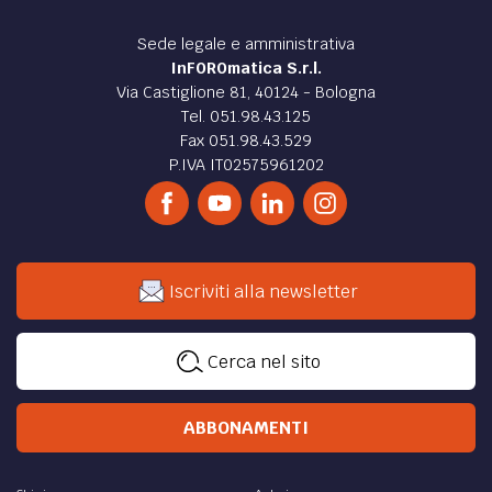
LETTERATURA /
Leo Longanesi, gli aforismi più belli
Leo Longanesi, personalità insieme popolare e
sofisticata, seppe fondere il gusto per la tradizione con un
atteggiamento intellettuale anticonformista
di
Luca Martini
LETTERATURA /
Marcello Marchesi, gli aforismi più
belli
Marcello Marchesi è stata una delle menti creative più
brillanti di tutto il Novecento italiani. Oggi un po'
dimenticato, proponiamo i suoi aforismi
di
Luca Martini
LETTERATURA /
Anna Achmatova, Nella notte bianca
Una bellissima e struggente poesia di Anna Achmatova,
Nella notte bianca, sull'importanza fondamentale e
devastante dell'amore nelle sue forme